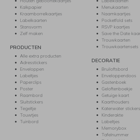
Houten geboortekaartjes
Labelkaarten
Kalkpapier
Menukaarten
Kraamborrelkaartjes
Naamkaartjes
Labelkaarten
Pocketfold sets
Stansvorm
RSVP kaartjes
Zelf maken
Save the Date kaa
Trouwkaarten
Trouwkaartensets
PRODUCTEN
Alle extra producten
DECORATIE
Adresstickers
Enveloppen
Bruiloftsbord
Labeltjes
Enveloppendoos
Paperclips
Gastenboek
Poster
Geloftenboekje
Raambord
Getuige kaart
Sluitstickers
Kaarthouders
Tegeltje
Katerwater sticker
Touwtjes
Kinderakte
Tuinbord
Labeltjes
Memorybox
Tafelnummer