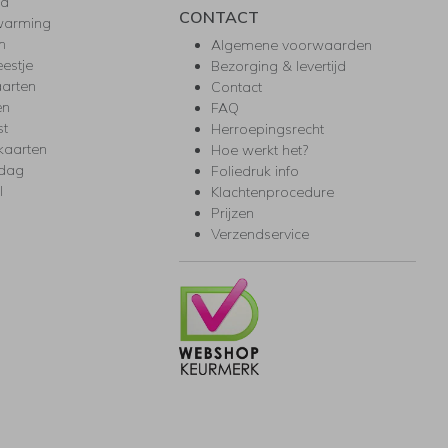
ea
CONTACT
warming
m
Algemene voorwaarden
eestje
Bezorging & levertijd
arten
Contact
en
FAQ
st
Herroepingsrecht
kaarten
Hoe werkt het?
rdag
Foliedruk info
l
Klachtenprocedure
Prijzen
Verzendservice