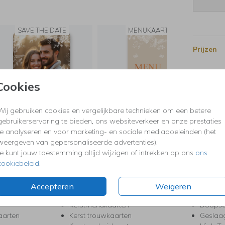
SAVE THE DATE
MENUKAART
Prijzen
Cookies
Wij gebruiken cookies en vergelijkbare technieken om een betere
gebruikerservaring te bieden, ons websiteverkeer en onze prestaties
te analyseren en voor marketing- en sociale mediadoeleinden (het
weergeven van gepersonaliseerde advertenties).
Je kunt jouw toestemming altijd wijzigen of intrekken op ons
ons
KERST
FEEST
cookiebeleid
.
Kerstkaarten
Babys
s
Kerstborrel uitnodigingen
Bedank
Accepteren
Weigeren
ten
Kerstdiner uitnodigingen
Commu
Kerstmenukaarten
Doopse
aarten
Kerst trouwkaarten
Geslaa