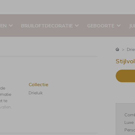
EN
BRUILOFTDECORATIE
GEBOORTE
JU
Drie
Stijlvo
Collectie
 de
Drieluik
rmatie
t te
vallen.
Comb
Luxe 
Perso