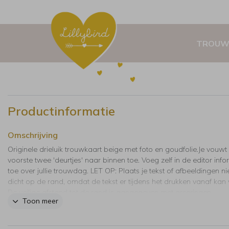
TROUW
Productinformatie
Omschrijving
Originele drieluik trouwkaart beige met foto en goudfolie.Je vouwt
voorste twee 'deurtjes' naar binnen toe. Voeg zelf in de editor info
toe over jullie trouwdag. LET OP: Plaats je tekst of afbeeldingen nie
dicht op de rand, omdat de tekst er tijdens het drukken vanaf kan 
De veilige afstand tot de rand is aangegeven met arceringen.
Toon meer