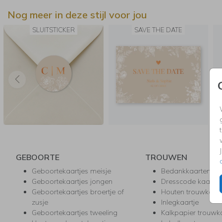
Nog meer in deze stijl voor jou
SLUITSTICKER
SAVE THE DATE
GEBOORTE
TROUWEN
Geboortekaartjes meisje
Bedankkaarten
Geboortekaartjes jongen
Dresscode kaartje
Geboortekaartjes broertje of
Houten trouwkaar
zusje
Inlegkaartje
Geboortekaartjes tweeling
Kalkpapier trouwk