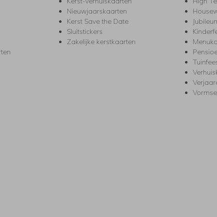
Kerst-verhuiskaarten
High T
Nieuwjaarskaarten
House
Kerst Save the Date
Jubileu
Sluitstickers
Kinderf
Zakelijke kerstkaarten
Menuka
rten
Pensio
Tuinfee
Verhuis
Verjaa
Vormse
s