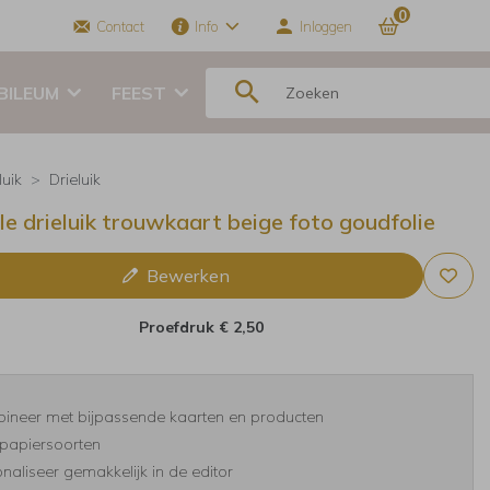
0
Contact
Info
Inloggen
BILEUM
FEEST
luik
Drieluik
lle drieluik trouwkaart beige foto goudfolie
Bewerken
Proefdruk
€ 2,50
ineer met bijpassende kaarten en producten
papiersoorten
naliseer gemakkelijk in de editor