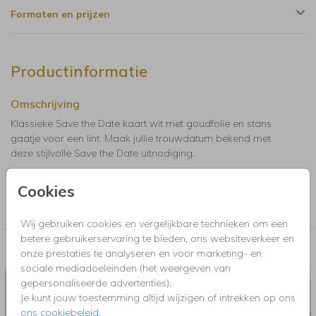
Formaten en prijzen
Productinformatie
Omschrijving
Klassieke Save the Date kaart wit met goudfolie en stans
gaatje voor een lint. Maak jullie trouwdatum bekend met
deze stijlvolle Save the Date uitnodiging.
Cookies
Collectie
Speciale vorm kaarten, boog, ster, bloem, hartje, ovaal of rond.
Wij gebruiken cookies en vergelijkbare technieken om een
betere gebruikerservaring te bieden, ons websiteverkeer en
Nog meer in deze stijl voor jou
onze prestaties te analyseren en voor marketing- en
sociale mediadoeleinden (het weergeven van
BRUILOFTSBORD
gepersonaliseerde advertenties).
Je kunt jouw toestemming altijd wijzigen of intrekken op ons
ons cookiebeleid
.