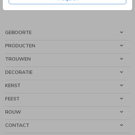
GEBOORTE
PRODUCTEN
TROUWEN
DECORATIE
KERST
FEEST
ROUW
CONTACT