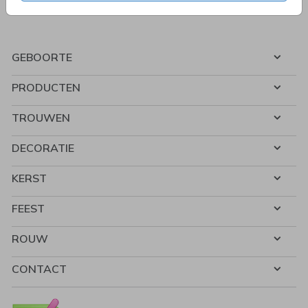
GEBOORTE
PRODUCTEN
TROUWEN
DECORATIE
KERST
FEEST
ROUW
CONTACT