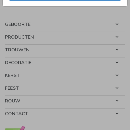
GEBOORTE
PRODUCTEN
TROUWEN
DECORATIE
KERST
FEEST
ROUW
CONTACT