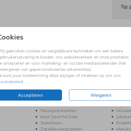
Tip: 
Cookies
Prijzen
Wij gebruiken cookies en vergelijkbare technieken om een betere
gebruikerservaring te bieden, ons websiteverkeer en onze prestaties
te analyseren en voor marketing- en sociale mediadoeleinden (het
KERST
FEEST
weergeven van gepersonaliseerde advertenties).
Kerstkaarten
Babys
Je kunt jouw toestemming altijd wijzigen of intrekken op ons
ons
s
Kerstborrel uitnodigingen
Bedank
cookiebeleid
.
ten
Kerstdiner uitnodigingen
Commu
Kerstmenukaarten
Doopse
Accepteren
Weigeren
aarten
Kerst trouwkaarten
Geslaa
Kerst-verhuiskaarten
High T
Nieuwjaarskaarten
House
Kerst Save the Date
Jubileu
Sluitstickers
Kinderf
Zakelijke kerstkaarten
Menuka