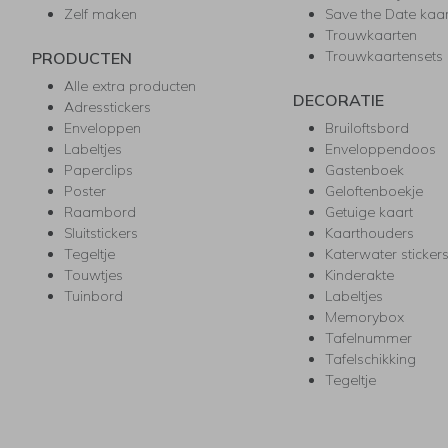
Zelf maken
Save the Date kaa
Trouwkaarten
Trouwkaartensets
PRODUCTEN
Alle extra producten
DECORATIE
Adresstickers
Enveloppen
Bruiloftsbord
Labeltjes
Enveloppendoos
Paperclips
Gastenboek
Poster
Geloftenboekje
Raambord
Getuige kaart
Sluitstickers
Kaarthouders
Tegeltje
Katerwater sticker
Touwtjes
Kinderakte
Tuinbord
Labeltjes
Memorybox
Tafelnummer
Tafelschikking
Tegeltje