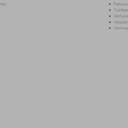
rten
Pensio
Tuinfee
Verhuis
Verjaa
Vormse
s