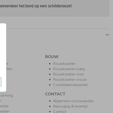
presenteer het bord op een schildersezel
ROUW
hower
Rouwkaarten
kaarten
Rouwkaarten baby
nie
Rouwkaarten man
l
Rouwkaarten vrouw
gd
Condoleancekaarten
ea
CONTACT
warming
m
Algemene voorwaarden
eestje
Bezorging & levertijd
arten
Contact