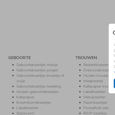
GEBOORTE
TROUWEN
Geboortekaartjes meisje
Bedankkaarten
Geboortekaartjes jongen
Dresscode kaartje
Geboortekaartjes broertje of
Houten trouwkaar
zusje
Inlegkaartje
Geboortekaartjes tweeling
Kalkpapier trouwk
Houten geboortekaartjes
Labelkaarten
Kalkpapier
Menukaarten
Kraamborrelkaartjes
Naamkaartjes
Labelkaarten
Pocketfold sets
Stansvorm
RSVP kaartjes