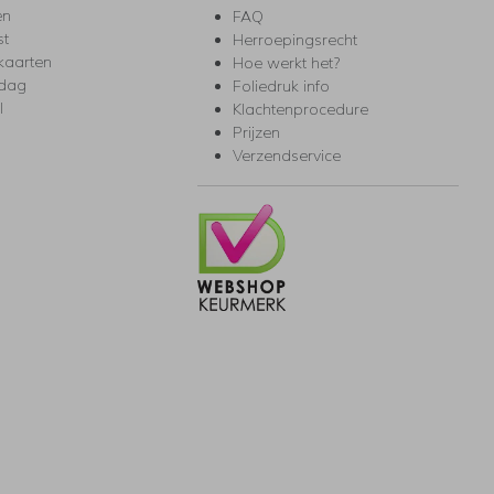
en
FAQ
st
Herroepingsrecht
kaarten
Hoe werkt het?
rdag
Foliedruk info
l
Klachtenprocedure
Prijzen
Verzendservice