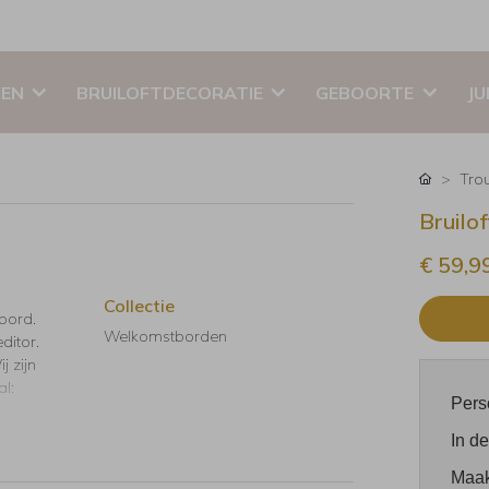
EN
BRUILOFTDECORATIE
GEBOORTE
JU
Tro
Bruilo
€ 59,9
Collectie
bord.
Welkomstborden
ditor.
j zijn
al:
Pers
In de
Maak