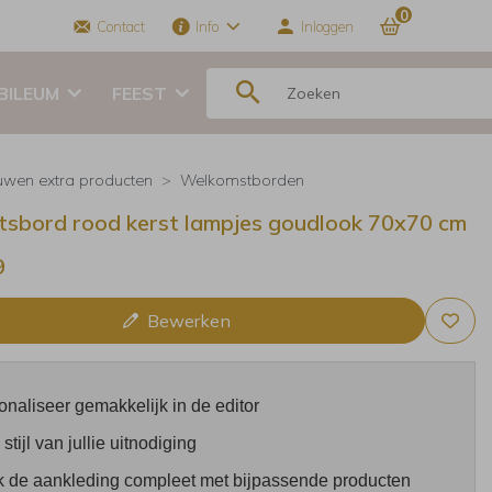
0
Contact
Info
Inloggen
BILEUM
FEEST
uwen extra producten
Welkomstborden
ftsbord rood kerst lampjes goudlook 70x70 cm
9
Bewerken
onaliseer gemakkelijk in de editor
 stijl van jullie uitnodiging
 de aankleding compleet met bijpassende producten