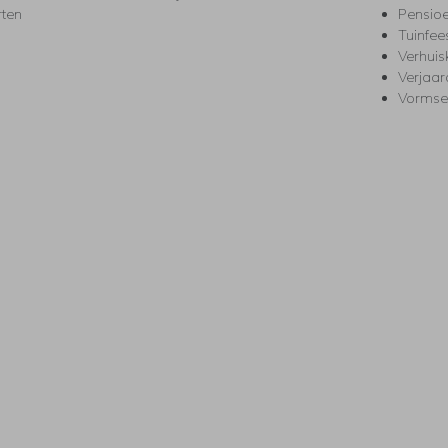
rten
Pensio
Tuinfee
Verhuis
Verjaa
Vormse
s