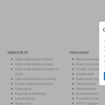
GEBOORTE
TROUWEN
Geboortekaartjes meisje
Bedankkaarten
Geboortekaartjes jongen
Dresscode kaartje
Geboortekaartjes broertje of
Houten trouwkaar
zusje
Inlegkaartje
Geboortekaartjes tweeling
Kalkpapier trouwk
Houten geboortekaartjes
Labelkaarten
Kalkpapier
Menukaarten
Kraamborrelkaartjes
Naamkaartjes
Labelkaarten
Pocketfold sets
Stansvorm
RSVP kaartjes