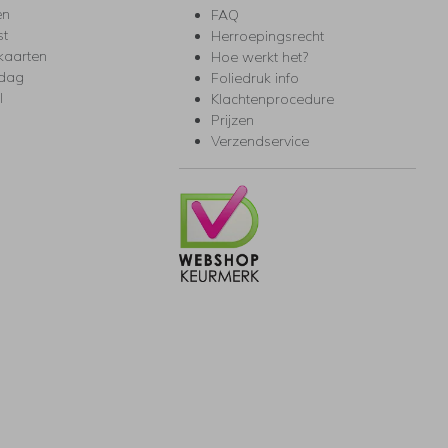
en
FAQ
st
Herroepingsrecht
kaarten
Hoe werkt het?
rdag
Foliedruk info
l
Klachtenprocedure
Prijzen
Verzendservice