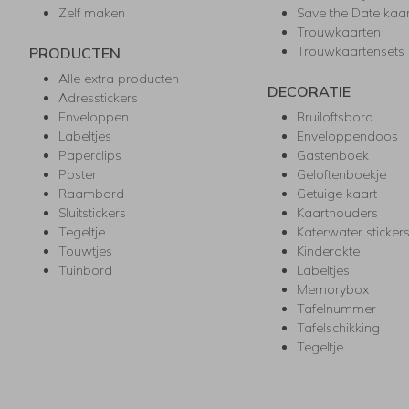
Zelf maken
Save the Date kaa
Trouwkaarten
Trouwkaartensets
PRODUCTEN
Alle extra producten
DECORATIE
Adresstickers
Enveloppen
Bruiloftsbord
Labeltjes
Enveloppendoos
Paperclips
Gastenboek
Poster
Geloftenboekje
Raambord
Getuige kaart
Sluitstickers
Kaarthouders
Tegeltje
Katerwater sticker
Touwtjes
Kinderakte
Tuinbord
Labeltjes
Memorybox
Tafelnummer
Tafelschikking
Tegeltje