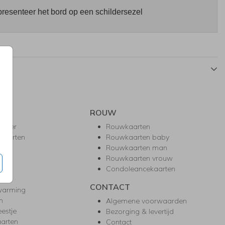
presenteer het bord op een schildersezel
ROUW
hower
Rouwkaarten
kaarten
Rouwkaarten baby
nie
Rouwkaarten man
l
Rouwkaarten vrouw
gd
Condoleancekaarten
ea
CONTACT
warming
m
Algemene voorwaarden
eestje
Bezorging & levertijd
arten
Contact