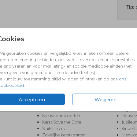
Tip: 
Cookies
Prijzen
Wij gebruiken cookies en vergelijkbare technieken om een betere
gebruikerservaring te bieden, ons websiteverkeer en onze prestaties
te analyseren en voor marketing- en sociale mediadoeleinden (het
KERST
FEEST
weergeven van gepersonaliseerde advertenties).
Kerstkaarten
Babys
Je kunt jouw toestemming altijd wijzigen of intrekken op ons
ons
s
Kerstborrel uitnodigingen
Bedank
cookiebeleid
.
ten
Kerstdiner uitnodigingen
Commu
Kerstmenukaarten
Doopse
Accepteren
Weigeren
aarten
Kerst trouwkaarten
Geslaa
Kerst-verhuiskaarten
High T
Nieuwjaarskaarten
House
Kerst Save the Date
Jubileu
Sluitstickers
Kinderf
Zakelijke kerstkaarten
Menuka