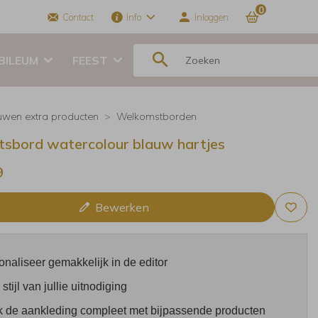
0
Contact
Info
Inloggen
BILEUM
FEEST
uwen extra producten
Welkomstborden
ftsbord watercolour blauw hartjes
9
Bewerken
onaliseer gemakkelijk in de editor
 stijl van jullie uitnodiging
 de aankleding compleet met bijpassende producten