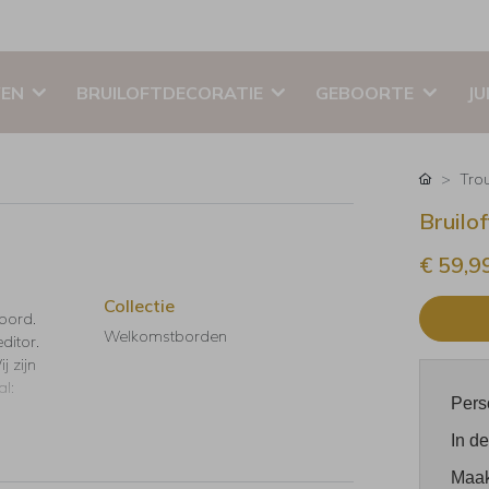
EN
BRUILOFTDECORATIE
GEBOORTE
JU
Tro
Bruilo
€ 59,9
Collectie
bord.
Welkomstborden
ditor.
j zijn
al:
Pers
In de
Maak