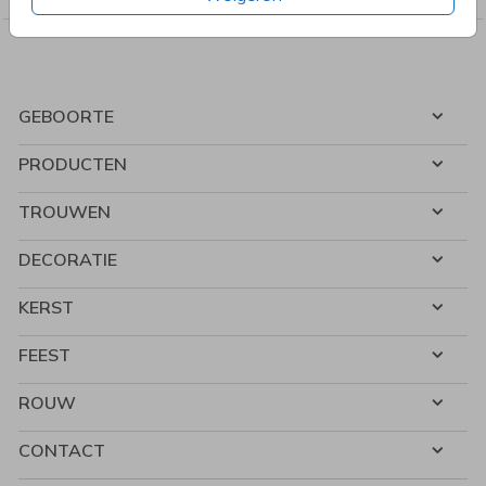
GEBOORTE
PRODUCTEN
TROUWEN
DECORATIE
KERST
FEEST
ROUW
CONTACT