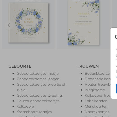
GEBOORTE
TROUWEN
Geboortekaartjes meisje
Bedankkaarten
Geboortekaartjes jongen
Dresscode kaartje
Geboortekaartjes broertje of
Houten trouwkaar
zusje
Inlegkaartje
Geboortekaartjes tweeling
Kalkpapier trouwk
Houten geboortekaartjes
Labelkaarten
Kalkpapier
Menukaarten
Kraamborrelkaartjes
Naamkaartjes