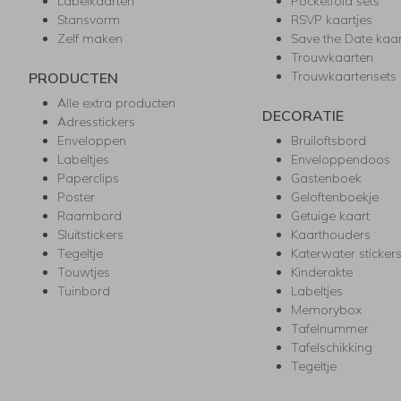
Labelkaarten
Pocketfold sets
Stansvorm
RSVP kaartjes
Zelf maken
Save the Date kaa
Trouwkaarten
Trouwkaartensets
PRODUCTEN
Alle extra producten
DECORATIE
Adresstickers
Enveloppen
Bruiloftsbord
Labeltjes
Enveloppendoos
Paperclips
Gastenboek
Poster
Geloftenboekje
Raambord
Getuige kaart
Sluitstickers
Kaarthouders
Tegeltje
Katerwater sticker
Touwtjes
Kinderakte
Tuinbord
Labeltjes
Memorybox
Tafelnummer
Tafelschikking
Tegeltje