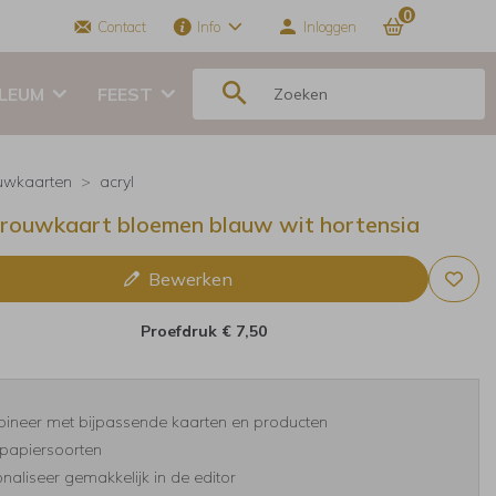
0
Contact
Info
Inloggen
ILEUM
FEEST
uwkaarten
acryl
trouwkaart bloemen blauw wit hortensia
Bewerken
Proefdruk
€ 7,50
ineer met bijpassende kaarten en producten
papiersoorten
naliseer gemakkelijk in de editor
BEDANKKAART
Pocketfold set
SA