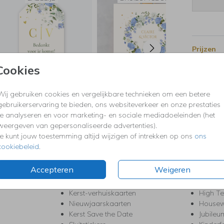
Prijzen
Cookies
Wij gebruiken cookies en vergelijkbare technieken om een betere
gebruikerservaring te bieden, ons websiteverkeer en onze prestaties
te analyseren en voor marketing- en sociale mediadoeleinden (het
weergeven van gepersonaliseerde advertenties).
KERST
FEEST
Je kunt jouw toestemming altijd wijzigen of intrekken op ons
ons
Kerstkaarten
Babys
cookiebeleid
.
s
Kerstborrel uitnodigingen
Bedank
ten
Kerstdiner uitnodigingen
Commu
Accepteren
Weigeren
Kerstmenukaarten
Doopse
aarten
Kerst trouwkaarten
Geslaa
Kerst-verhuiskaarten
High T
Nieuwjaarskaarten
House
Kerst Save the Date
Jubileu