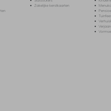
Sluitstickers
Kinderf
Zakelijke kerstkaarten
Menuka
rten
Pensio
Tuinfee
Verhuis
Verjaa
Vormse
s