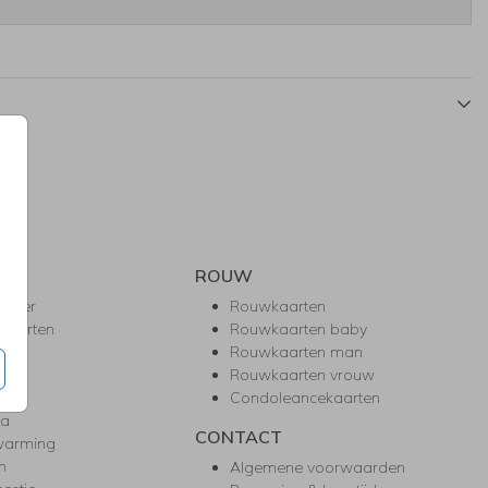
ROUW
hower
Rouwkaarten
kaarten
Rouwkaarten baby
nie
Rouwkaarten man
l
Rouwkaarten vrouw
gd
Condoleancekaarten
ea
CONTACT
warming
m
Algemene voorwaarden