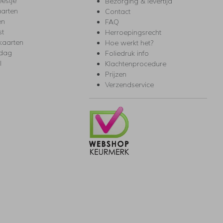
eestje
Bezorging & levertijd
arten
Contact
en
FAQ
st
Herroepingsrecht
kaarten
Hoe werkt het?
rdag
Foliedruk info
l
Klachtenprocedure
Prijzen
Verzendservice