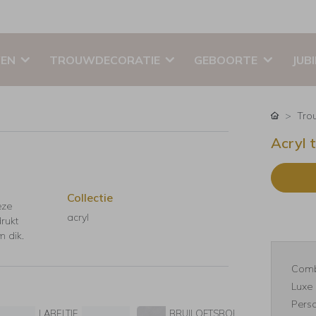
EN
TROUWDECORATIE
GEBOORTE
JUB
Tro
Acryl 
Collectie
eze
acryl
rukt
m dik.
Comb
Luxe 
Perso
LABELTJE
BRUILOFTSBORD