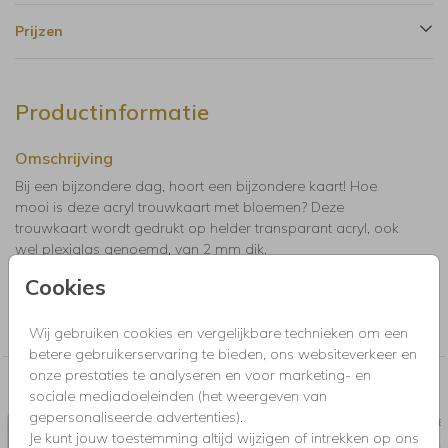
Prijzen
Productinformatie
Omschrijving
Bij een bijzondere dag, hoort een bijzondere kaart! Hoe
mooi is deze acryl trouwkaart met bloemen? Deze
trouwkaart wordt gedrukt op helder transparant acryl, ook
wel plexiglas genoemd, van 2 mm dik.
Cookies
Collectie
acryl
Wij gebruiken cookies en vergelijkbare technieken om een
betere gebruikerservaring te bieden, ons websiteverkeer en
onze prestaties te analyseren en voor marketing- en
Nog meer in deze stijl voor jou
sociale mediadoeleinden (het weergeven van
gepersonaliseerde advertenties).
BRUILOFTSBORD
GASTE
Je kunt jouw toestemming altijd wijzigen of intrekken op ons