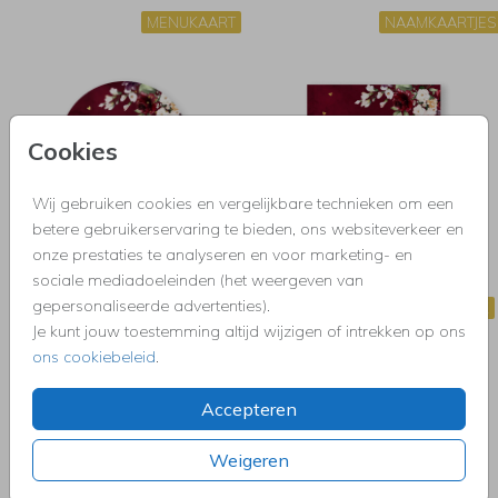
MENUKAART
NAAMKAARTJES
Cookies
Wij gebruiken cookies en vergelijkbare technieken om een
betere gebruikerservaring te bieden, ons websiteverkeer en
onze prestaties te analyseren en voor marketing- en
sociale mediadoeleinden (het weergeven van
gepersonaliseerde advertenties).
TAFELNUMMERS
GASTENBOEK
Je kunt jouw toestemming altijd wijzigen of intrekken op ons
ons cookiebeleid
.
Accepteren
Weigeren