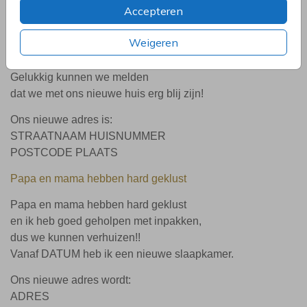
Accepteren
Ons huisje
Weigeren
Ons huisje werd te klein,
ook al was het er zeker fijn.
Gelukkig kunnen we melden
dat we met ons nieuwe huis erg blij zijn!
Ons nieuwe adres is:
STRAATNAAM HUISNUMMER
POSTCODE PLAATS
Papa en mama hebben hard geklust
Papa en mama hebben hard geklust
en ik heb goed geholpen met inpakken,
dus we kunnen verhuizen!!
Vanaf DATUM heb ik een nieuwe slaapkamer.
Ons nieuwe adres wordt:
ADRES