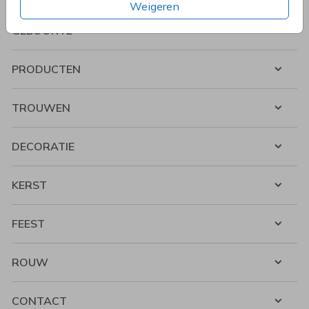
Weigeren
GEBOORTE
PRODUCTEN
TROUWEN
DECORATIE
KERST
FEEST
ROUW
CONTACT