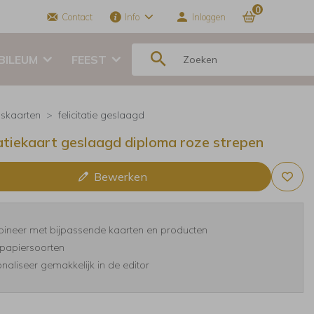
0
Contact
Info
Inloggen
BILEUM
FEEST
skaarten
felicitatie geslaagd
tatiekaart geslaagd diploma roze strepen
Bewerken
ineer met bijpassende kaarten en producten
papiersoorten
naliseer gemakkelijk in de editor