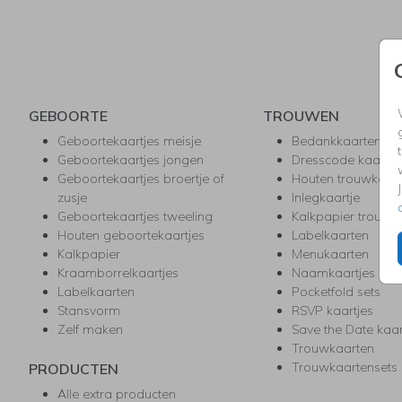
GEBOORTE
TROUWEN
Geboortekaartjes meisje
Bedankkaarten
Geboortekaartjes jongen
Dresscode kaartje
Geboortekaartjes broertje of
Houten trouwkaar
zusje
Inlegkaartje
Geboortekaartjes tweeling
Kalkpapier trouwk
Houten geboortekaartjes
Labelkaarten
Kalkpapier
Menukaarten
Kraamborrelkaartjes
Naamkaartjes
Labelkaarten
Pocketfold sets
Stansvorm
RSVP kaartjes
Zelf maken
Save the Date kaa
Trouwkaarten
Trouwkaartensets
PRODUCTEN
Alle extra producten