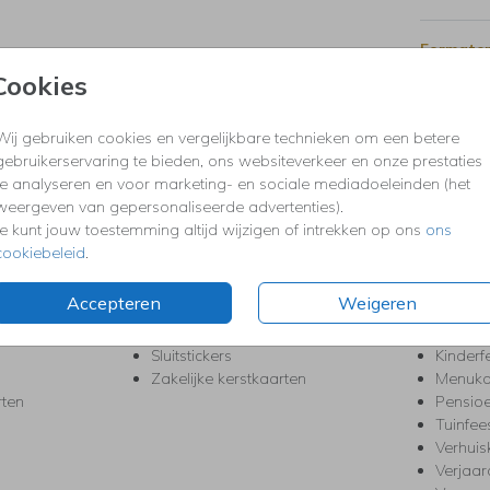
Formaten
Cookies
Wij gebruiken cookies en vergelijkbare technieken om een betere
KERST
FEEST
gebruikerservaring te bieden, ons websiteverkeer en onze prestaties
Kerstkaarten
Babys
te analyseren en voor marketing- en sociale mediadoeleinden (het
s
Kerstborrel uitnodigingen
Bedank
weergeven van gepersonaliseerde advertenties).
ten
Kerstdiner uitnodigingen
Commu
Je kunt jouw toestemming altijd wijzigen of intrekken op ons
ons
Kerstmenukaarten
Doopse
cookiebeleid
.
aarten
Kerst trouwkaarten
Geslaa
Kerst-verhuiskaarten
High T
Accepteren
Weigeren
Nieuwjaarskaarten
House
Kerst Save the Date
Jubileu
Sluitstickers
Kinderf
Zakelijke kerstkaarten
Menuka
rten
Pensio
Tuinfee
Verhuis
Verjaa