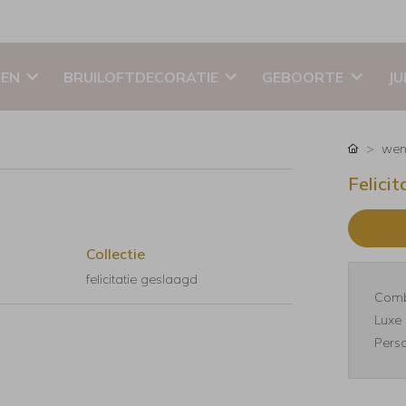
EN
BRUILOFTDECORATIE
GEBOORTE
JU
wen
Felici
Collectie
felicitatie geslaagd
Comb
Luxe 
Perso