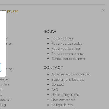
 en prijzen
ROUW
hower
Rouwkaarten
kaarten
Rouwkaarten baby
nie
Rouwkaarten man
l
Rouwkaarten vrouw
gd
Condoleancekaarten
ea
CONTACT
warming
m
Algemene voorwaarden
eestje
Bezorging & levertijd
arten
Contact
en
FAQ
st
Herroepingsrecht
kaarten
Hoe werkt het?
rdag
Foliedruk info