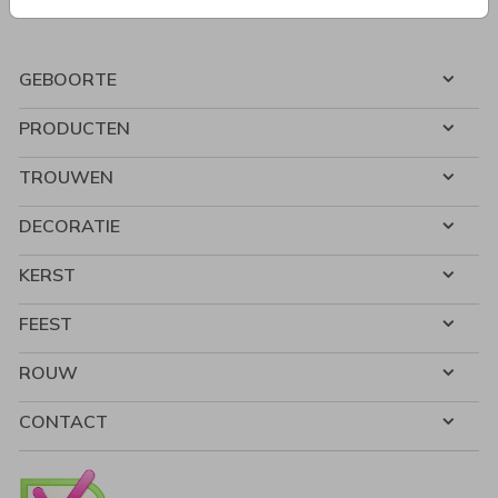
GEBOORTE
PRODUCTEN
TROUWEN
DECORATIE
KERST
FEEST
ROUW
CONTACT