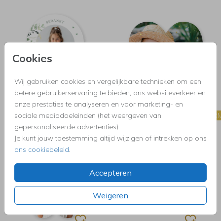
Cookies
Wij gebruiken cookies en vergelijkbare technieken om een
betere gebruikerservaring te bieden, ons websiteverkeer en
onze prestaties te analyseren en voor marketing- en
sociale mediadoeleinden (het weergeven van
ORIGINELE VORM
ORIGINELE VOR
gepersonaliseerde advertenties).
Je kunt jouw toestemming altijd wijzigen of intrekken op ons
ons cookiebeleid
.
Accepteren
Weigeren