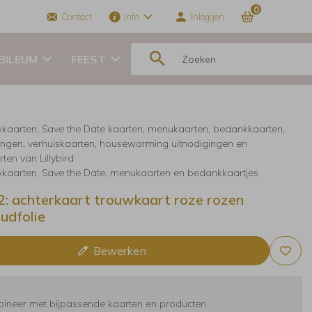
0
Contact
Info
Inloggen
BILEUM
FEEST
kaarten, Save the Date kaarten, menukaarten, bedankkaarten,
ingen, verhuiskaarten, housewarming uitnodigingen en
ten van Lillybird
kaarten, Save the Date, menukaarten en bedankkaartjes
2: achterkaart trouwkaart roze rozen
udfolie
Bewerken
ineer met bijpassende kaarten en producten