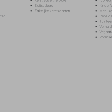
Kerst Save the Date
Jubileu
Sluitstickers
Kinderf
Zakelijke kerstkaarten
Menuka
rten
Pensio
Tuinfee
Verhuis
Verjaa
Vormse
s