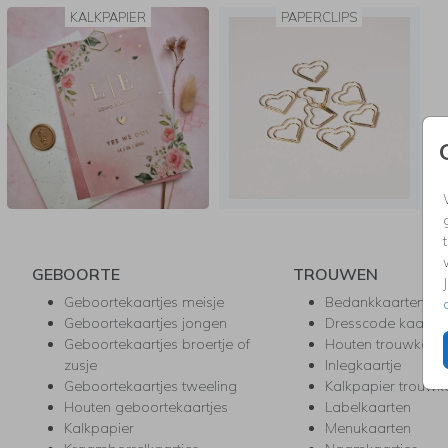
KALKPAPIER
PAPERCLIPS
GEBOORTE
TROUWEN
Geboortekaartjes meisje
Bedankkaarten
Geboortekaartjes jongen
Dresscode kaartje
Geboortekaartjes broertje of
Houten trouwkaar
zusje
Inlegkaartje
Geboortekaartjes tweeling
Kalkpapier trouwk
Houten geboortekaartjes
Labelkaarten
Kalkpapier
Menukaarten