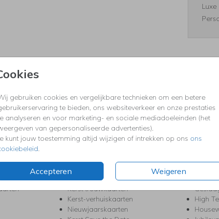
Luxe 
Perso
Cookies
Formaten
Wij gebruiken cookies en vergelijkbare technieken om een betere
gebruikerservaring te bieden, ons websiteverkeer en onze prestaties
te analyseren en voor marketing- en sociale mediadoeleinden (het
weergeven van gepersonaliseerde advertenties).
KERST
FEEST
Je kunt jouw toestemming altijd wijzigen of intrekken op ons
ons
Kerstkaarten
Babys
cookiebeleid
.
s
Kerstborrel uitnodigingen
Bedank
ten
Kerstdiner uitnodigingen
Commu
Accepteren
Weigeren
Kerstmenukaarten
Doopse
aarten
Kerst trouwkaarten
Geslaa
Kerst-verhuiskaarten
High T
Nieuwjaarskaarten
House