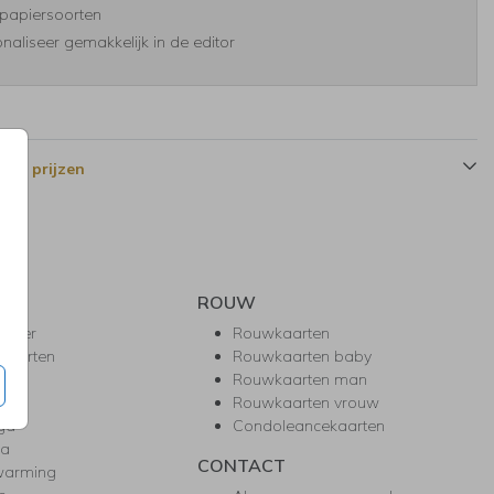
papiersoorten
naliseer gemakkelijk in de editor
 en prijzen
ROUW
hower
Rouwkaarten
kaarten
Rouwkaarten baby
nie
Rouwkaarten man
l
Rouwkaarten vrouw
gd
Condoleancekaarten
ea
CONTACT
warming