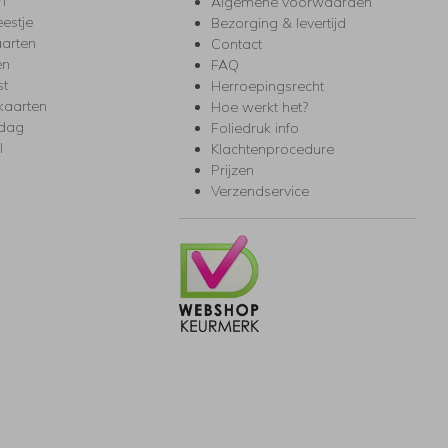
m
Algemene voorwaarden
eestje
Bezorging & levertijd
arten
Contact
en
FAQ
st
Herroepingsrecht
kaarten
Hoe werkt het?
rdag
Foliedruk info
l
Klachtenprocedure
Prijzen
Verzendservice