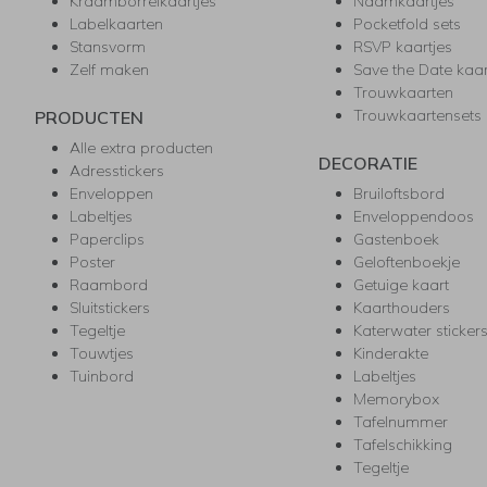
Kraamborrelkaartjes
Naamkaartjes
Labelkaarten
Pocketfold sets
Stansvorm
RSVP kaartjes
Zelf maken
Save the Date kaa
Trouwkaarten
Trouwkaartensets
PRODUCTEN
Alle extra producten
DECORATIE
Adresstickers
Enveloppen
Bruiloftsbord
Labeltjes
Enveloppendoos
Paperclips
Gastenboek
Poster
Geloftenboekje
Raambord
Getuige kaart
Sluitstickers
Kaarthouders
Tegeltje
Katerwater sticker
Touwtjes
Kinderakte
Tuinbord
Labeltjes
Memorybox
Tafelnummer
Tafelschikking
Tegeltje