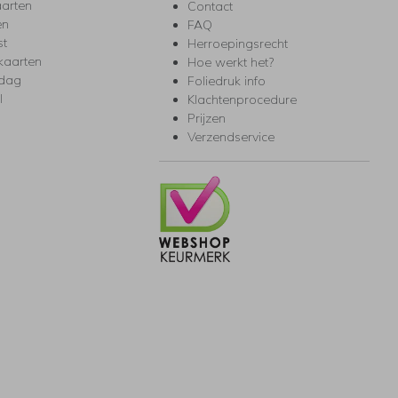
arten
Contact
en
FAQ
st
Herroepingsrecht
kaarten
Hoe werkt het?
rdag
Foliedruk info
l
Klachtenprocedure
Prijzen
Verzendservice