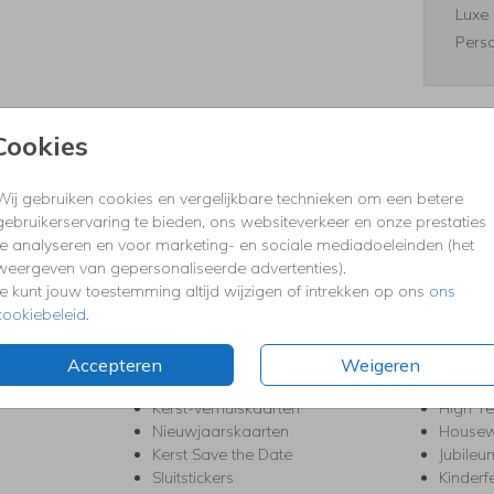
Luxe 
Perso
Cookies
Formaten
Wij gebruiken cookies en vergelijkbare technieken om een betere
gebruikerservaring te bieden, ons websiteverkeer en onze prestaties
te analyseren en voor marketing- en sociale mediadoeleinden (het
KERST
FEEST
weergeven van gepersonaliseerde advertenties).
Je kunt jouw toestemming altijd wijzigen of intrekken op ons
ons
Kerstkaarten
Babys
cookiebeleid
.
s
Kerstborrel uitnodigingen
Bedank
ten
Kerstdiner uitnodigingen
Commu
Kerstmenukaarten
Doopse
Accepteren
Weigeren
aarten
Kerst trouwkaarten
Geslaa
Kerst-verhuiskaarten
High T
Nieuwjaarskaarten
House
Kerst Save the Date
Jubileu
Sluitstickers
Kinderf