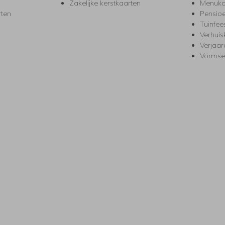
Zakelijke kerstkaarten
Menuka
rten
Pensio
Tuinfee
Verhuis
Verjaa
Vormse
s