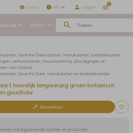
0
Contact
Info
Inloggen
BILEUM
FEEST
kaarten, Save the Date kaarten, menukaarten, bedankkaarten,
ingen, verhuiskaarten, housewarming uitnodigingen en
ten van Lillybird
kaarten, Save the Date, menukaarten en bedankkaartjes
art huwelijk langwerpig groen botanisch
en goudfolie
Bewerken
ineer met bijpassende kaarten en producten