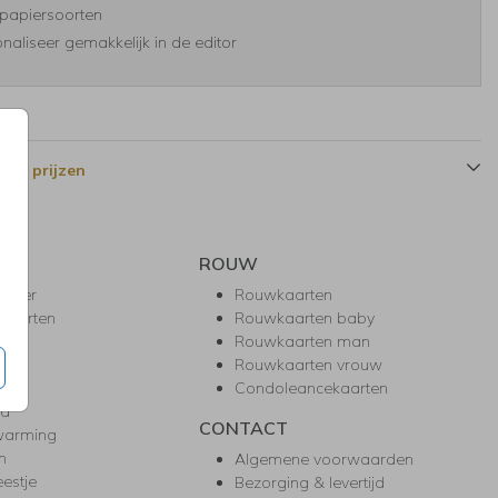
papiersoorten
naliseer gemakkelijk in de editor
 en prijzen
ROUW
hower
Rouwkaarten
kaarten
Rouwkaarten baby
nie
Rouwkaarten man
l
Rouwkaarten vrouw
gd
Condoleancekaarten
ea
CONTACT
warming
m
Algemene voorwaarden
eestje
Bezorging & levertijd