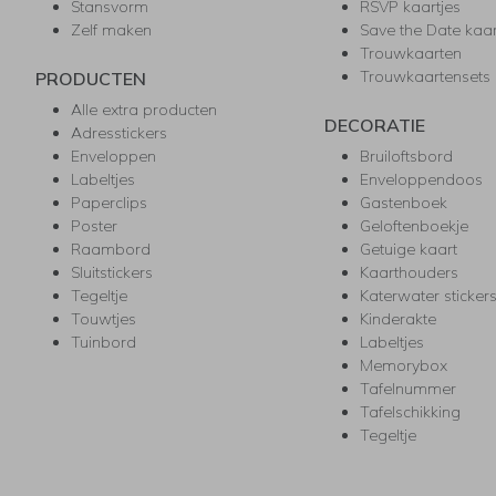
Stansvorm
RSVP kaartjes
Zelf maken
Save the Date kaa
Trouwkaarten
Trouwkaartensets
PRODUCTEN
Alle extra producten
DECORATIE
Adresstickers
Enveloppen
Bruiloftsbord
Labeltjes
Enveloppendoos
Paperclips
Gastenboek
Poster
Geloftenboekje
Raambord
Getuige kaart
Sluitstickers
Kaarthouders
Tegeltje
Katerwater sticker
Touwtjes
Kinderakte
Tuinbord
Labeltjes
Memorybox
Tafelnummer
Tafelschikking
Tegeltje