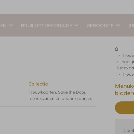
EN
BRUILOFTDECORATIE
GEBOORTE
JU
Trouw
uitnodig
kerstkaar
Trouw
Collectie
Menuka
blader
Trouwkaarten, Save the Date,
menukaarten en bedankkaartjes
Comb