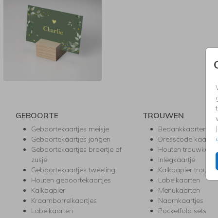
GEBOORTE
TROUWEN
Geboortekaartjes meisje
Bedankkaarten
Geboortekaartjes jongen
Dresscode kaartje
Geboortekaartjes broertje of
Houten trouwkaar
zusje
Inlegkaartje
Geboortekaartjes tweeling
Kalkpapier trouwk
Houten geboortekaartjes
Labelkaarten
Kalkpapier
Menukaarten
Kraamborrelkaartjes
Naamkaartjes
Labelkaarten
Pocketfold sets