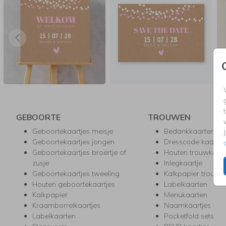
GEBOORTE
TROUWEN
Geboortekaartjes meisje
Bedankkaarten
Geboortekaartjes jongen
Dresscode kaartje
Geboortekaartjes broertje of
Houten trouwkaar
zusje
Inlegkaartje
Geboortekaartjes tweeling
Kalkpapier trouwk
Houten geboortekaartjes
Labelkaarten
Kalkpapier
Menukaarten
Kraamborrelkaartjes
Naamkaartjes
Labelkaarten
Pocketfold sets