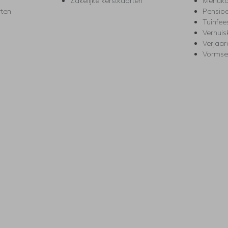
Zakelijke kerstkaarten
Menuka
rten
Pensio
Tuinfee
Verhuis
Verjaa
Vormse
s