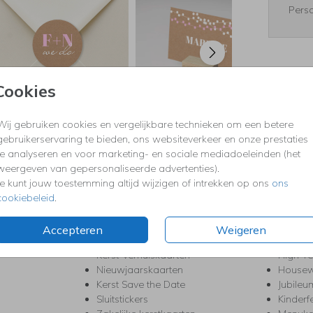
Perso
Cookies
Formaten
Wij gebruiken cookies en vergelijkbare technieken om een betere
gebruikerservaring te bieden, ons websiteverkeer en onze prestaties
te analyseren en voor marketing- en sociale mediadoeleinden (het
KERST
FEEST
weergeven van gepersonaliseerde advertenties).
Kerstkaarten
Babys
Je kunt jouw toestemming altijd wijzigen of intrekken op ons
ons
s
Kerstborrel uitnodigingen
Bedank
cookiebeleid
.
ten
Kerstdiner uitnodigingen
Commu
Kerstmenukaarten
Doopse
Accepteren
Weigeren
aarten
Kerst trouwkaarten
Geslaa
Kerst-verhuiskaarten
High T
Nieuwjaarskaarten
House
Kerst Save the Date
Jubileu
Sluitstickers
Kinderf