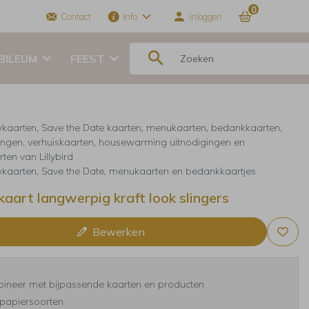
0
Contact
Info
Inloggen
BILEUM
FEEST
kaarten, Save the Date kaarten, menukaarten, bedankkaarten,
ingen, verhuiskaarten, housewarming uitnodigingen en
ten van Lillybird
kaarten, Save the Date, menukaarten en bedankkaartjes
aart langwerpig kraft look slingers
Bewerken
ineer met bijpassende kaarten en producten
TROUWKAART
MENUKAART
B
papiersoorten