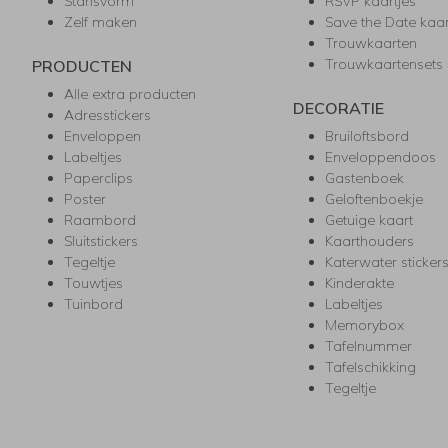
Stansvorm
RSVP kaartjes
Zelf maken
Save the Date kaa
Trouwkaarten
Trouwkaartensets
PRODUCTEN
Alle extra producten
DECORATIE
Adresstickers
Enveloppen
Bruiloftsbord
Labeltjes
Enveloppendoos
Paperclips
Gastenboek
Poster
Geloftenboekje
Raambord
Getuige kaart
Sluitstickers
Kaarthouders
Tegeltje
Katerwater sticker
Touwtjes
Kinderakte
Tuinbord
Labeltjes
Memorybox
Tafelnummer
Tafelschikking
Tegeltje