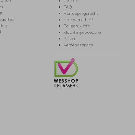
arten
Contact
en
FAQ
st
Herroepingsrecht
kaarten
Hoe werkt het?
rdag
Foliedruk info
l
Klachtenprocedure
Prijzen
Verzendservice