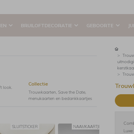
EN
BRUILOFTDECORATIE
GEBOORTE
JU
Trouw
uitnodig
kerstkaar
Trouw
Collectie
Trouwk
t look.
Trouwkaarten, Save the Date,
menukaarten en bedankkaartjes
Comb
SLUITSTICKER
NAAMKAARTJES
Luxe 