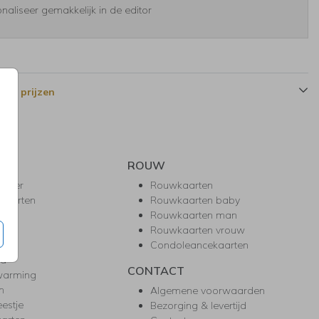
naliseer gemakkelijk in de editor
 en prijzen
ROUW
hower
Rouwkaarten
kaarten
Rouwkaarten baby
nie
Rouwkaarten man
l
Rouwkaarten vrouw
gd
Condoleancekaarten
ea
CONTACT
warming
m
Algemene voorwaarden
eestje
Bezorging & levertijd