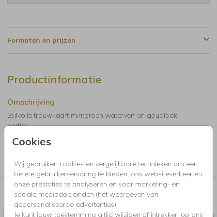
Formaten en prijzen
Productinformatie
Omschrijving
Stijlvolle trouwkaart mintgroen waterverf en goudlook
hartjes.
Cookies
Collectie
Wij gebruiken cookies en vergelijkbare technieken om een
Trouwkaarten, Save the Date, menukaarten en bedankkaartjes
betere gebruikerservaring te bieden, ons websiteverkeer en
onze prestaties te analyseren en voor marketing- en
Nog meer in deze stijl voor jou
sociale mediadoeleinden (het weergeven van
gepersonaliseerde advertenties).
SLUITSTICKER
BRUILO
Je kunt jouw toestemming altijd wijzigen of intrekken op ons