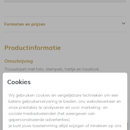
Formaten en prijzen
Productinformatie
Omschrijving
Trouwkaart met foto, stempels, hartje en houtlook.
Cookies
Collectie
Trouwkaarten, Save the Date, menukaarten en bedankkaartjes
Wij gebruiken cookies en vergelijkbare technieken om een
betere gebruikerservaring te bieden, ons websiteverkeer en
onze prestaties te analyseren en voor marketing- en
Nog meer in deze stijl voor jou
sociale mediadoeleinden (het weergeven van
gepersonaliseerde advertenties).
SAVE THE DATE
BRUILO
Je kunt jouw toestemming altijd wijzigen of intrekken op ons