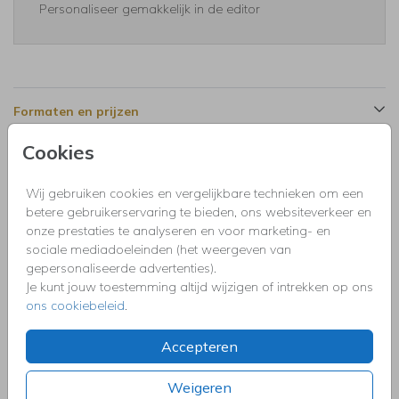
Personaliseer gemakkelijk in de editor
Formaten en prijzen
Cookies
Productinformatie
Wij gebruiken cookies en vergelijkbare technieken om een
betere gebruikerservaring te bieden, ons websiteverkeer en
Omschrijving
onze prestaties te analyseren en voor marketing- en
Bedankkaart communie wit met veldbloemen in zomerse
sociale mediadoeleinden (het weergeven van
kleuren en goudfolie.
gepersonaliseerde advertenties).
Je kunt jouw toestemming altijd wijzigen of intrekken op ons
ons cookiebeleid
.
Collectie
Uitnodigingen kinderfeestje, doopfeest, babyshower,
Accepteren
communie, geslaagd, high tea, housewarming, jubileum,
kerstdiner, pensioen, save the dat, tuinfeest, BBQ of verjaardag.
Weigeren