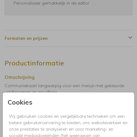
Personaliseer gemakkelijk in de editor
Formaten en prijzen
Productinformatie
Omschrijving
Communiekaart langwerpig voor een meisje met gekleurde
veldbloemen en goudfolie.
Cookies
Collectie
Wij gebruiken cookies en vergelijkbare technieken om een
Uitnodigingen kinderfeestje, doopfeest, babyshower,
betere gebruikerservaring te bieden, ons websiteverkeer en
communie, geslaagd, high tea, housewarming, jubileum,
onze prestaties te analyseren en voor marketing- en
kerstdiner, pensioen, save the dat, tuinfeest, BBQ of verjaardag.
sociale mediadoeleinden (het weergeven van