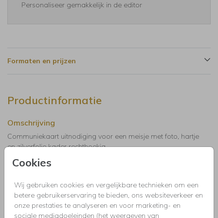
Personaliseer gemakkelijk in de editor
Formaten en prijzen
Productinformatie
Omschrijving
Communiekaart uitnodiging voor een meisje met foto, hartje
en zilverfolie kader rechthoekig.
Cookies
Collectie
Wij gebruiken cookies en vergelijkbare technieken om een
Uitnodigingen kinderfeestje, doopfeest, babyshower,
betere gebruikerservaring te bieden, ons websiteverkeer en
communie, geslaagd, high tea, housewarming, jubileum,
onze prestaties te analyseren en voor marketing- en
kerstdiner, pensioen, save the dat, tuinfeest, BBQ of verjaardag.
sociale mediadoeleinden (het weergeven van