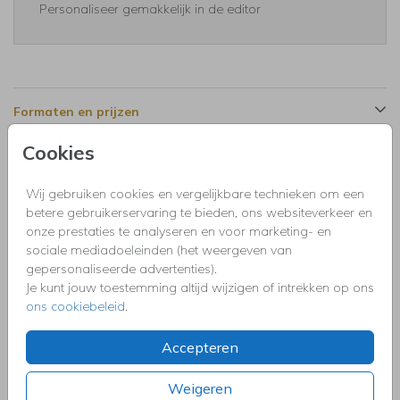
Personaliseer gemakkelijk in de editor
Formaten en prijzen
Cookies
Productinformatie
Wij gebruiken cookies en vergelijkbare technieken om een
betere gebruikerservaring te bieden, ons websiteverkeer en
Omschrijving
onze prestaties te analyseren en voor marketing- en
Uitnodiging kinderfeestje voor een jongen 1 jaar met eigen
sociale mediadoeleinden (het weergeven van
foto en goudfolie.
gepersonaliseerde advertenties).
Je kunt jouw toestemming altijd wijzigen of intrekken op ons
ons cookiebeleid
.
Collectie
Uitnodigingen kinderfeestje, doopfeest, babyshower,
Accepteren
communie, geslaagd, high tea, housewarming, jubileum,
kerstdiner, pensioen, save the dat, tuinfeest, BBQ of verjaardag.
Weigeren