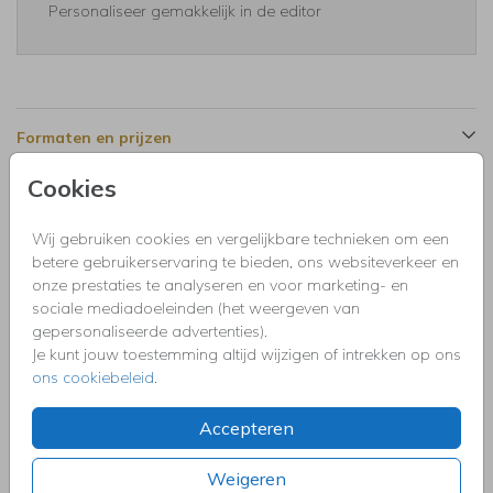
Personaliseer gemakkelijk in de editor
Formaten en prijzen
Cookies
Productinformatie
Wij gebruiken cookies en vergelijkbare technieken om een
betere gebruikerservaring te bieden, ons websiteverkeer en
Omschrijving
onze prestaties te analyseren en voor marketing- en
Zomerse uitnodiging voor een tuinfeest met groene
sociale mediadoeleinden (het weergeven van
tropische bladeren, lampjes en goudfolie.
gepersonaliseerde advertenties).
Je kunt jouw toestemming altijd wijzigen of intrekken op ons
ons cookiebeleid
.
Collectie
Uitnodigingen kinderfeestje, doopfeest, babyshower,
Accepteren
communie, geslaagd, high tea, housewarming, jubileum,
kerstdiner, pensioen, save the dat, tuinfeest, BBQ of verjaardag.
Weigeren