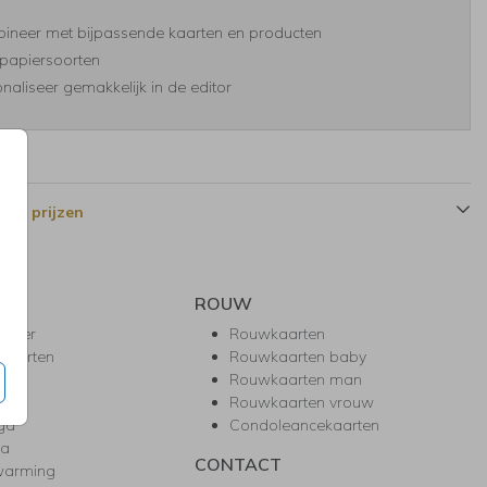
ineer met bijpassende kaarten en producten
papiersoorten
naliseer gemakkelijk in de editor
 en prijzen
ROUW
hower
Rouwkaarten
kaarten
Rouwkaarten baby
nie
Rouwkaarten man
l
Rouwkaarten vrouw
gd
Condoleancekaarten
ea
CONTACT
warming