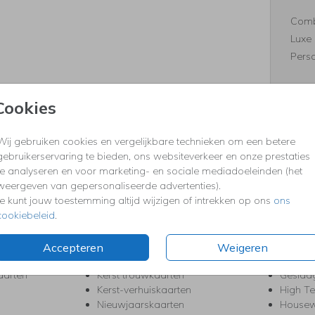
Comb
Luxe 
Perso
Cookies
Formaten
Wij gebruiken cookies en vergelijkbare technieken om een betere
gebruikerservaring te bieden, ons websiteverkeer en onze prestaties
te analyseren en voor marketing- en sociale mediadoeleinden (het
weergeven van gepersonaliseerde advertenties).
KERST
FEEST
Je kunt jouw toestemming altijd wijzigen of intrekken op ons
ons
cookiebeleid
.
Kerstkaarten
Babys
s
Kerstborrel uitnodigingen
Bedank
ten
Kerstdiner uitnodigingen
Commu
Accepteren
Weigeren
Kerstmenukaarten
Doopse
aarten
Kerst trouwkaarten
Geslaa
Kerst-verhuiskaarten
High T
Nieuwjaarskaarten
House