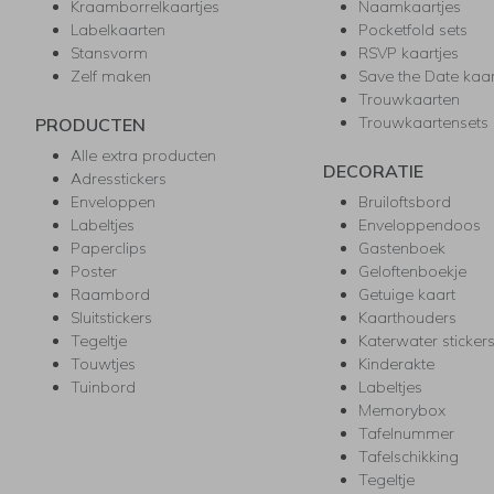
Kraamborrelkaartjes
Naamkaartjes
Labelkaarten
Pocketfold sets
Stansvorm
RSVP kaartjes
Zelf maken
Save the Date kaa
Trouwkaarten
Trouwkaartensets
PRODUCTEN
Alle extra producten
DECORATIE
Adresstickers
Enveloppen
Bruiloftsbord
Labeltjes
Enveloppendoos
Paperclips
Gastenboek
Poster
Geloftenboekje
Raambord
Getuige kaart
Sluitstickers
Kaarthouders
Tegeltje
Katerwater sticker
Touwtjes
Kinderakte
Tuinbord
Labeltjes
Memorybox
Tafelnummer
Tafelschikking
Tegeltje