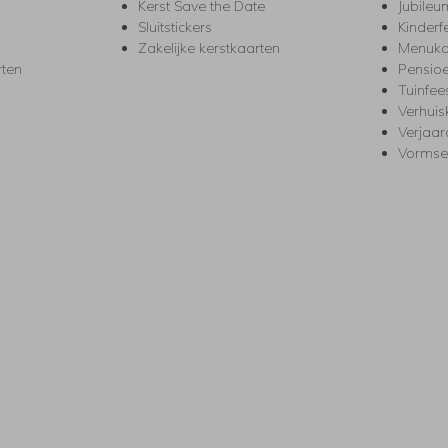
Kerst Save the Date
Jubileu
Sluitstickers
Kinderf
Zakelijke kerstkaarten
Menuka
rten
Pensio
Tuinfee
Verhuis
Verjaa
Vormse
s