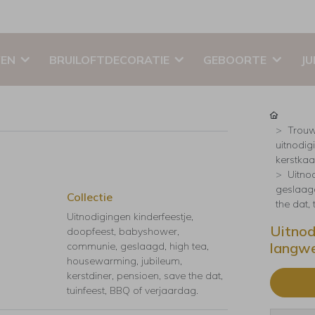
EN
BRUILOFTDECORATIE
GEBOORTE
JU
Trouw
uitnodig
kerstkaar
Uitno
geslaagd
Collectie
the dat,
Uitnodigingen kinderfeestje,
Uitnod
doopfeest, babyshower,
langwe
communie, geslaagd, high tea,
housewarming, jubileum,
kerstdiner, pensioen, save the dat,
tuinfeest, BBQ of verjaardag.