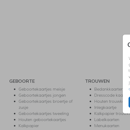
GEBOORTE
TROUWEN
Geboortekaartjes meisje
Bedankkaarten
Geboortekaartjes jongen
Dresscode kaartje
Geboortekaartjes broertje of
Houten trouwkaar
zusje
Inlegkaartje
Geboortekaartjes tweeling
Kalkpapier trouwk
Houten geboortekaartjes
Labelkaarten
Kalkpapier
Menukaarten