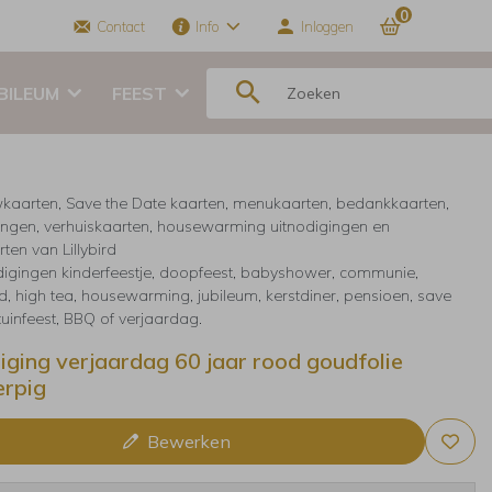
0
Contact
Info
Inloggen
BILEUM
FEEST
kaarten, Save the Date kaarten, menukaarten, bedankkaarten,
ingen, verhuiskaarten, housewarming uitnodigingen en
ten van Lillybird
digingen kinderfeestje, doopfeest, babyshower, communie,
, high tea, housewarming, jubileum, kerstdiner, pensioen, save
 tuinfeest, BBQ of verjaardag.
iging verjaardag 60 jaar rood goudfolie
rpig
Bewerken