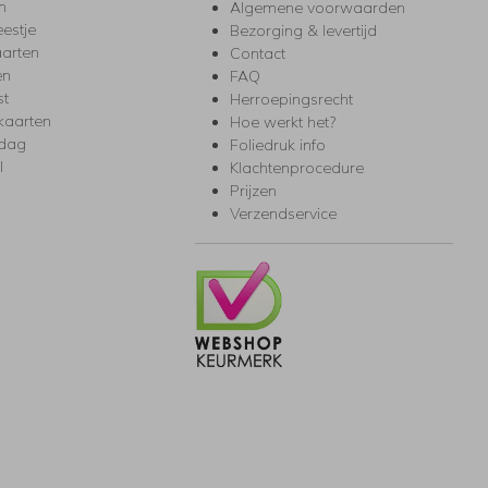
m
Algemene voorwaarden
eestje
Bezorging & levertijd
arten
Contact
en
FAQ
st
Herroepingsrecht
kaarten
Hoe werkt het?
rdag
Foliedruk info
l
Klachtenprocedure
Prijzen
Verzendservice