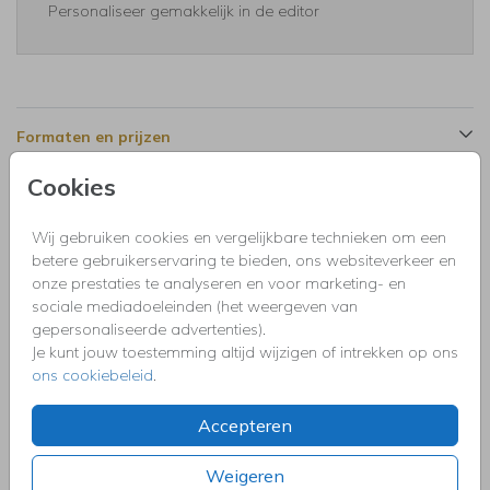
Personaliseer gemakkelijk in de editor
Formaten en prijzen
Cookies
Productinformatie
Wij gebruiken cookies en vergelijkbare technieken om een
betere gebruikerservaring te bieden, ons websiteverkeer en
Omschrijving
onze prestaties te analyseren en voor marketing- en
Uitnodiging vormsel langwerpig wit voor een meisje met
sociale mediadoeleinden (het weergeven van
gekleurde veldbloemen en goudfolie.
gepersonaliseerde advertenties).
Je kunt jouw toestemming altijd wijzigen of intrekken op ons
ons cookiebeleid
.
Collectie
Uitnodigingen kinderfeestje, doopfeest, babyshower,
Accepteren
communie, geslaagd, high tea, housewarming, jubileum,
kerstdiner, pensioen, save the dat, tuinfeest, BBQ of verjaardag.
Weigeren