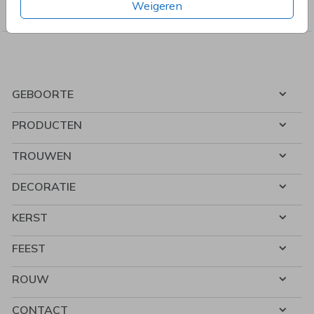
Weigeren
kerstdiner, pensioen, save the dat, tuinfeest, BBQ of verjaardag.
GEBOORTE
PRODUCTEN
TROUWEN
DECORATIE
KERST
FEEST
ROUW
CONTACT