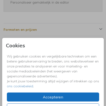
Personaliseer gemakkelijk in de editor
Formaten en prijzen
Cookies
Productinformatie
Wij gebruiken cookies en vergelijkbare technieken om een
Omschrijving
betere gebruikerservaring te bieden, ons websiteverkeer en
Zakelijke uitnodiging voor de opening van je nieuwe zaak of
onze prestaties te analyseren en voor marketing- en
om de heropening van een verbouwing te vieren. Deze
sociale mediadoeleinden (het weergeven van
uitnodiging ziet er feestelijk uit met foto, ballonnen en
gepersonaliseerde advertenties).
slinger. Op de voorzijde is ook ruimte voor een eigen foto.
Je kunt jouw toestemming altijd wijzigen of intrekken op ons
ons cookiebeleid
.
Collectie
Accepteren
Uitnodigingen kinderfeestje, doopfeest, babyshower,
communie, geslaagd, high tea, housewarming, jubileum,