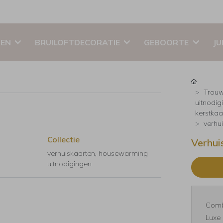
EN
BRUILOFTDECORATIE
GEBOORTE
JU
Trouw
uitnodig
kerstkaar
verhu
Collectie
Verhui
verhuiskaarten, housewarming
uitnodigingen
Comb
Luxe 