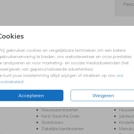
Perso
Cookies
Formaten
Wij gebruiken cookies en vergelijkbare technieken om een betere
gebruikerservaring te bieden, ons websiteverkeer en onze prestaties
te analyseren en voor marketing- en sociale mediadoeleinden (het
KERST
FEEST
weergeven van gepersonaliseerde advertenties).
Kerstkaarten
Babys
Je kunt jouw toestemming altijd wijzigen of intrekken op ons
ons
s
Kerstborrel uitnodigingen
Bedank
cookiebeleid
.
ten
Kerstdiner uitnodigingen
Commu
Kerstmenukaarten
Doopse
Accepteren
Weigeren
aarten
Kerst trouwkaarten
Geslaa
Kerst-verhuiskaarten
High T
Nieuwjaarskaarten
House
Kerst Save the Date
Jubileu
Sluitstickers
Kinderf
Zakelijke kerstkaarten
Menuka