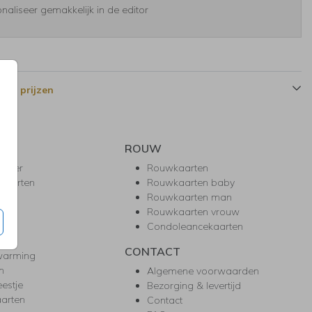
naliseer gemakkelijk in de editor
 en prijzen
ROUW
hower
Rouwkaarten
kaarten
Rouwkaarten baby
nie
Rouwkaarten man
l
Rouwkaarten vrouw
gd
Condoleancekaarten
ea
CONTACT
warming
m
Algemene voorwaarden
eestje
Bezorging & levertijd
arten
Contact