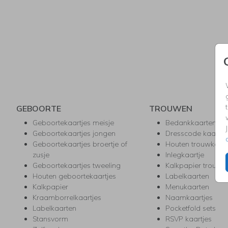
GEBOORTE
TROUWEN
Geboortekaartjes meisje
Bedankkaarten
Geboortekaartjes jongen
Dresscode kaartje
Geboortekaartjes broertje of
Houten trouwkaar
zusje
Inlegkaartje
Geboortekaartjes tweeling
Kalkpapier trouwk
Houten geboortekaartjes
Labelkaarten
Kalkpapier
Menukaarten
Kraamborrelkaartjes
Naamkaartjes
Labelkaarten
Pocketfold sets
Stansvorm
RSVP kaartjes