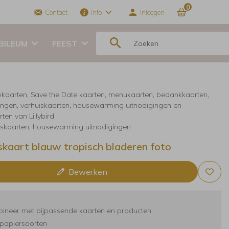
0
Contact
Info
Inloggen
BILEUM
FEEST
kaarten, Save the Date kaarten, menukaarten, bedankkaarten,
ingen, verhuiskaarten, housewarming uitnodigingen en
ten van Lillybird
iskaarten, housewarming uitnodigingen
skaart blauw tropisch bladeren foto
Bewerken
ineer met bijpassende kaarten en producten
papiersoorten