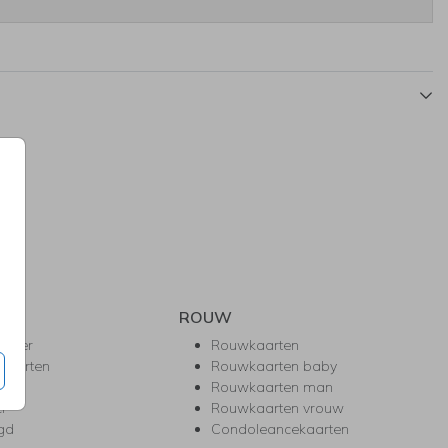
BRUILOFTSBORD
ROUW
hower
Rouwkaarten
kaarten
Rouwkaarten baby
nie
Rouwkaarten man
l
Rouwkaarten vrouw
gd
Condoleancekaarten