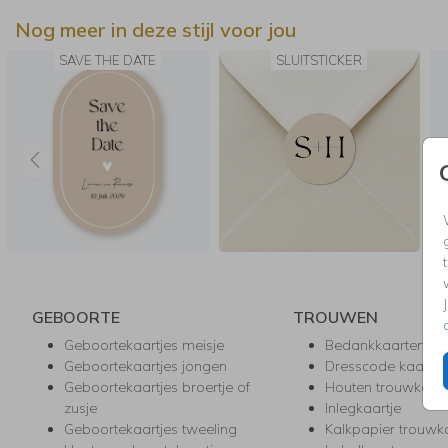
Nog meer in deze stijl voor jou
SAVE THE DATE
SLUITSTICKER
GEBOORTE
TROUWEN
Geboortekaartjes meisje
Bedankkaarten
Geboortekaartjes jongen
Dresscode kaartje
Geboortekaartjes broertje of
Houten trouwkaar
zusje
Inlegkaartje
Geboortekaartjes tweeling
Kalkpapier trouwk