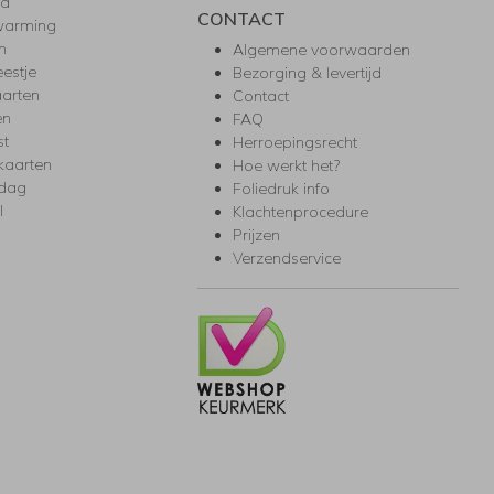
ea
CONTACT
warming
m
Algemene voorwaarden
eestje
Bezorging & levertijd
arten
Contact
en
FAQ
st
Herroepingsrecht
kaarten
Hoe werkt het?
rdag
Foliedruk info
l
Klachtenprocedure
Prijzen
Verzendservice