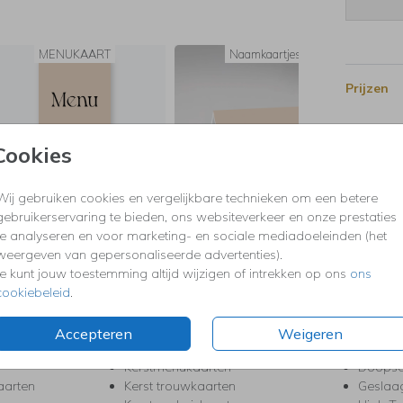
MENUKAART
Naamkaartjes
Prijzen
Cookies
Wij gebruiken cookies en vergelijkbare technieken om een betere
gebruikerservaring te bieden, ons websiteverkeer en onze prestaties
te analyseren en voor marketing- en sociale mediadoeleinden (het
weergeven van gepersonaliseerde advertenties).
Je kunt jouw toestemming altijd wijzigen of intrekken op ons
ons
KERST
FEEST
cookiebeleid
.
Kerstkaarten
Babys
s
Kerstborrel uitnodigingen
Bedank
Accepteren
Weigeren
ten
Kerstdiner uitnodigingen
Commu
Kerstmenukaarten
Doopse
aarten
Kerst trouwkaarten
Geslaa