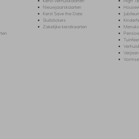
Kerst-verhuiskaarten
High T
Nieuwjaarskaarten
House
Kerst Save the Date
Jubileu
Sluitstickers
Kinderf
Zakelijke kerstkaarten
Menuka
rten
Pensio
Tuinfee
Verhuis
Verjaa
Vormse
s