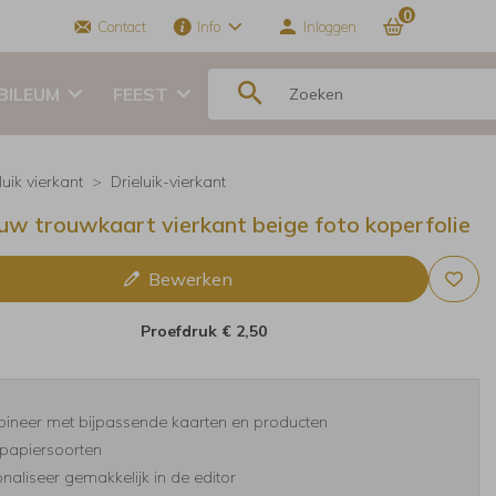
0
Contact
Info
Inloggen
BILEUM
FEEST
luik vierkant
Drieluik-vierkant
uw trouwkaart vierkant beige foto koperfolie
Bewerken
Proefdruk
€ 2,50
ineer met bijpassende kaarten en producten
papiersoorten
naliseer gemakkelijk in de editor