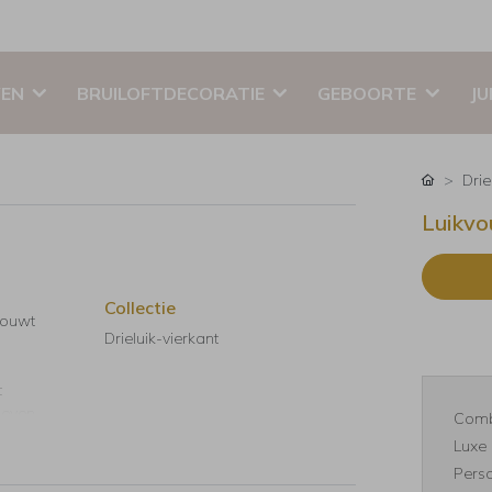
EN
BRUILOFTDECORATIE
GEBOORTE
JU
Drie
Luikvo
Collectie
vouwt
Drieluik-vierkant
t
geven
Comb
Luxe 
Perso