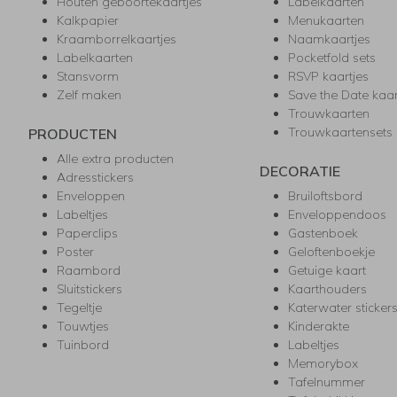
Houten geboortekaartjes
Labelkaarten
Kalkpapier
Menukaarten
Kraamborrelkaartjes
Naamkaartjes
Labelkaarten
Pocketfold sets
Stansvorm
RSVP kaartjes
Zelf maken
Save the Date kaa
Trouwkaarten
Trouwkaartensets
PRODUCTEN
Alle extra producten
DECORATIE
Adresstickers
Enveloppen
Bruiloftsbord
Labeltjes
Enveloppendoos
Paperclips
Gastenboek
Poster
Geloftenboekje
Raambord
Getuige kaart
Sluitstickers
Kaarthouders
Tegeltje
Katerwater sticker
Touwtjes
Kinderakte
Tuinbord
Labeltjes
Memorybox
Tafelnummer