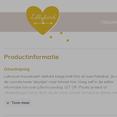
TROUW
Productinformatie
Omschrijving
Luikvouw trouwkaart vierkant beige met foto en luxe foliedruk. Je 
de voorste twee 'deurtjes' naar binnen toe. Voeg zelf in de editor
informatie toe over jullie trouwdag. LET OP: Plaats je tekst of
afbeeldingen niet te dicht op de rand, omdat de tekst er tijdens he
drukken vanaf kan vallen. De veilige afstand tot de rand is aange
Toon meer
met arceringen.