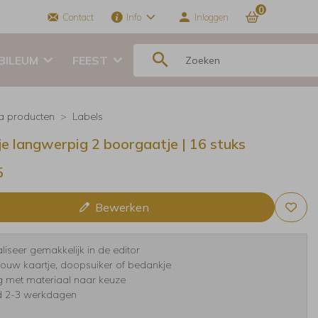
0
Contact
Info
Inloggen
BILEUM
FEEST
ra producten
Labels
je langwerpig 2 boorgaatje | 16 stuks
5
Bewerken
liseer gemakkelijk in de editor
 jouw kaartje, doopsuiker of bedankje
g met materiaal naar keuze
jd 2-3 werkdagen