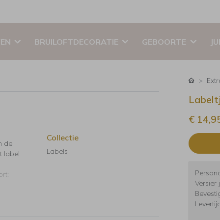
EN
BRUILOFTDECORATIE
GEBOORTE
JU
Ext
Labelt
€ 14,9
Collectie
n de
Labels
t label
Persona
rt:
Versier
Bevesti
Leverti