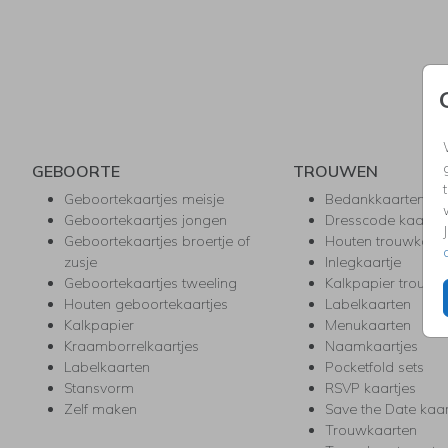
GEBOORTE
TROUWEN
Geboortekaartjes meisje
Bedankkaarten
Geboortekaartjes jongen
Dresscode kaartje
Geboortekaartjes broertje of
Houten trouwkaar
zusje
Inlegkaartje
Geboortekaartjes tweeling
Kalkpapier trouwk
Houten geboortekaartjes
Labelkaarten
Kalkpapier
Menukaarten
Kraamborrelkaartjes
Naamkaartjes
Labelkaarten
Pocketfold sets
Stansvorm
RSVP kaartjes
Zelf maken
Save the Date kaa
Trouwkaarten