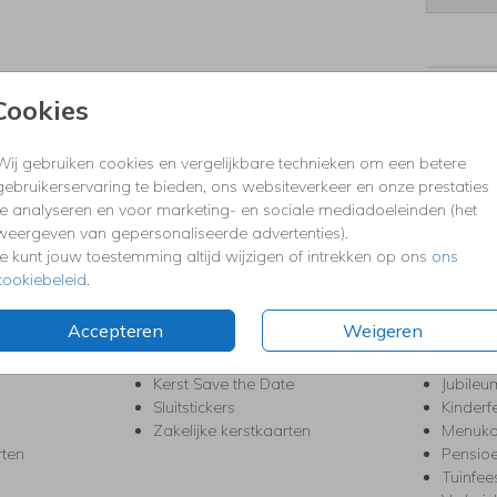
Prijzen
Cookies
Wij gebruiken cookies en vergelijkbare technieken om een betere
gebruikerservaring te bieden, ons websiteverkeer en onze prestaties
KERST
FEEST
te analyseren en voor marketing- en sociale mediadoeleinden (het
Kerstkaarten
Babys
weergeven van gepersonaliseerde advertenties).
s
Kerstborrel uitnodigingen
Bedank
Je kunt jouw toestemming altijd wijzigen of intrekken op ons
ons
ten
Kerstdiner uitnodigingen
Commu
cookiebeleid
.
Kerstmenukaarten
Doopse
aarten
Kerst trouwkaarten
Geslaa
Accepteren
Weigeren
Kerst-verhuiskaarten
High T
Nieuwjaarskaarten
House
Kerst Save the Date
Jubileu
Sluitstickers
Kinderf
Zakelijke kerstkaarten
Menuka
rten
Pensio
Tuinfee