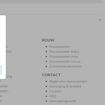
ROUW
hower
Rouwkaarten
kaarten
Rouwkaarten baby
nie
Rouwkaarten man
l
Rouwkaarten vrouw
gd
Condoleancekaarten
ea
CONTACT
warming
m
Algemene voorwaarden
eestje
Bezorging & levertijd
arten
Contact
en
FAQ
st
Herroepingsrecht