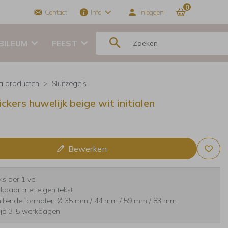
0
Contact
Info
Inloggen
BILEUM
FEEST
ra producten
Sluitzegels
ickers huwelijk beige wit initialen
Bewerken
ks per 1 vel
kbaar met eigen tekst
hillende formaten Ø 35 mm / 44 mm / 59 mm / 83 mm
tijd 3-5 werkdagen