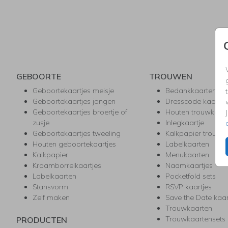
GEBOORTE
TROUWEN
Geboortekaartjes meisje
Bedankkaarten
Geboortekaartjes jongen
Dresscode kaartje
Geboortekaartjes broertje of
Houten trouwkaar
zusje
Inlegkaartje
Geboortekaartjes tweeling
Kalkpapier trouwk
Houten geboortekaartjes
Labelkaarten
Kalkpapier
Menukaarten
Kraamborrelkaartjes
Naamkaartjes
Labelkaarten
Pocketfold sets
Stansvorm
RSVP kaartjes
Zelf maken
Save the Date kaa
Trouwkaarten
Trouwkaartensets
PRODUCTEN