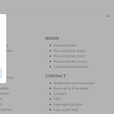
ROUW
hower
Rouwkaarten
kaarten
Rouwkaarten baby
nie
Rouwkaarten man
l
Rouwkaarten vrouw
gd
Condoleancekaarten
ea
CONTACT
warming
m
Algemene voorwaarden
eestje
Bezorging & levertijd
arten
Contact
en
FAQ
st
Herroepingsrecht
kaarten
Hoe werkt het?