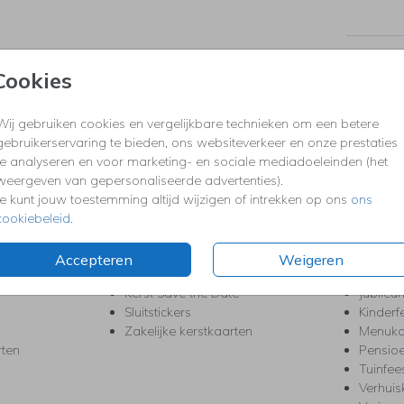
Prijzen
Cookies
Wij gebruiken cookies en vergelijkbare technieken om een betere
KERST
FEEST
gebruikerservaring te bieden, ons websiteverkeer en onze prestaties
Kerstkaarten
Babys
te analyseren en voor marketing- en sociale mediadoeleinden (het
s
Kerstborrel uitnodigingen
Bedank
weergeven van gepersonaliseerde advertenties).
ten
Kerstdiner uitnodigingen
Commu
Je kunt jouw toestemming altijd wijzigen of intrekken op ons
ons
Kerstmenukaarten
Doopse
cookiebeleid
.
aarten
Kerst trouwkaarten
Geslaa
Kerst-verhuiskaarten
High T
Accepteren
Weigeren
Nieuwjaarskaarten
House
Kerst Save the Date
Jubileu
Sluitstickers
Kinderf
Zakelijke kerstkaarten
Menuka
rten
Pensio
Tuinfee
Verhuis