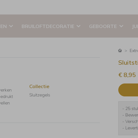
EN
BRUILOFTDECORATIE
GEBOORTE
JU
Ext
Sluitst
€ 8,95
Collectie
werken
Sluitzegels
Gedrukt
ellen
- 25 stu
- Bewer
- Versc
- Lever