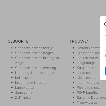
GEBOORTE
TROUWEN
Geboortekaartjes meisje
Bedankkaarten
Geboortekaartjes jongen
Dresscode kaartje
Geboortekaartjes broertje of
Houten trouwkaar
zusje
Inlegkaartje
Geboortekaartjes tweeling
Kalkpapier trouwk
Houten geboortekaartjes
Labelkaarten
Kalkpapier
Menukaarten
Kraamborrelkaartjes
Naamkaartjes
Labelkaarten
Pocketfold sets
Stansvorm
RSVP kaartjes
Zelf maken
Save the Date kaa
Trouwkaarten