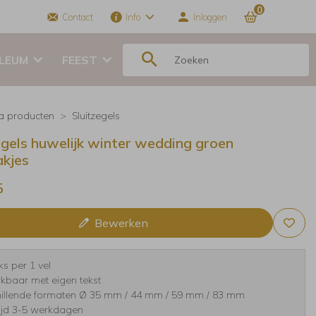
0
Contact
Info
Inloggen
ILEUM
FEEST
ra producten
Sluitzegels
egels huwelijk winter wedding groen
akjes
5
Bewerken
ks per 1 vel
kbaar met eigen tekst
hillende formaten Ø 35 mm / 44 mm / 59 mm / 83 mm
tijd 3-5 werkdagen