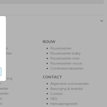
ROUW
hower
Rouwkaarten
kaarten
Rouwkaarten baby
nie
Rouwkaarten man
l
Rouwkaarten vrouw
gd
Condoleancekaarten
ea
CONTACT
warming
m
Algemene voorwaarden
eestje
Bezorging & levertijd
arten
Contact
en
FAQ
st
Herroepingsrecht