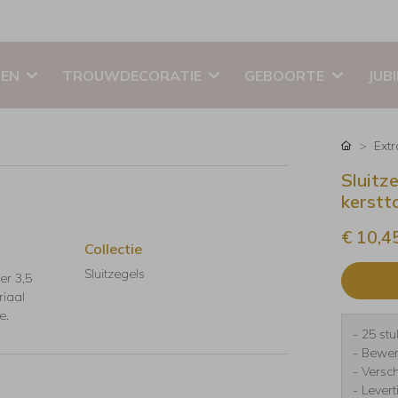
EN
TROUWDECORATIE
GEBOORTE
JUB
Ext
Sluitz
kerstt
€ 10,4
Collectie
Sluitzegels
er 3,5
riaal
e.
- 25 stu
- Bewer
- Versc
- Lever