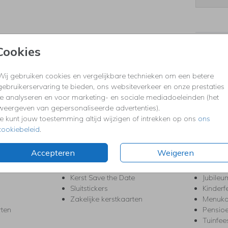
Prijzen
Cookies
Wij gebruiken cookies en vergelijkbare technieken om een betere
gebruikerservaring te bieden, ons websiteverkeer en onze prestaties
KERST
FEEST
te analyseren en voor marketing- en sociale mediadoeleinden (het
Kerstkaarten
Babys
weergeven van gepersonaliseerde advertenties).
s
Kerstborrel uitnodigingen
Bedank
Je kunt jouw toestemming altijd wijzigen of intrekken op ons
ons
ten
Kerstdiner uitnodigingen
Commu
cookiebeleid
.
Kerstmenukaarten
Doopse
aarten
Kerst trouwkaarten
Geslaa
Accepteren
Weigeren
Kerst-verhuiskaarten
High T
Nieuwjaarskaarten
House
Kerst Save the Date
Jubileu
Sluitstickers
Kinderf
Zakelijke kerstkaarten
Menuka
rten
Pensio
Tuinfee