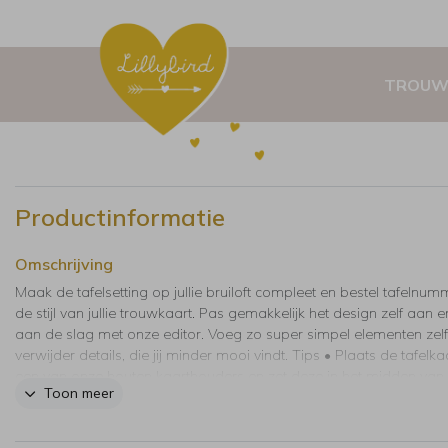
TROUW
Productinformatie
Omschrijving
Maak de tafelsetting op jullie bruiloft compleet en bestel tafelnum
de stijl van jullie trouwkaart. Pas gemakkelijk het design zelf aan 
aan de slag met onze editor. Voeg zo super simpel elementen zelf
verwijder details, die jij minder mooi vindt. Tips • Plaats de tafelkaa
een van onze houten kaarthouders en zet deze in het midden van
Toon meer
tafel. Zo is het nummer goed zichtbaar voor jullie gasten.