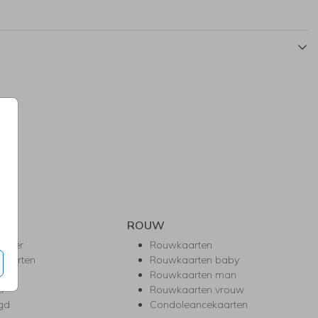
ROUW
hower
Rouwkaarten
kaarten
Rouwkaarten baby
nie
Rouwkaarten man
l
Rouwkaarten vrouw
gd
Condoleancekaarten