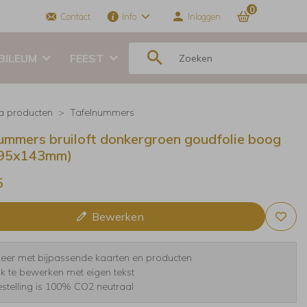
0
Contact
Info
Inloggen
BILEUM
FEEST
ra producten
Tafelnummers
ummers bruiloft donkergroen goudfolie boog
(95x143mm)
5
Bewerken
er met bijpassende kaarten en producten
jk te bewerken met eigen tekst
stelling is 100% CO2 neutraal