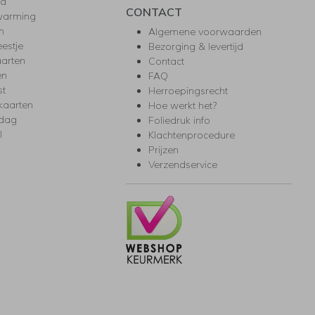
ea
CONTACT
warming
m
Algemene voorwaarden
eestje
Bezorging & levertijd
arten
Contact
en
FAQ
st
Herroepingsrecht
kaarten
Hoe werkt het?
rdag
Foliedruk info
l
Klachtenprocedure
Prijzen
Verzendservice