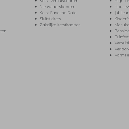
Kerst-verhuiskaarten
High T
Nieuwjaarskaarten
House
Kerst Save the Date
Jubileu
Sluitstickers
Kinderf
Zakelijke kerstkaarten
Menuka
rten
Pensio
Tuinfee
Verhuis
Verjaa
Vormse
s