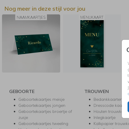
Nog meer in deze stijl voor jou
NAAMKAARTJES
MENUKAART
GEBOORTE
TROUWEN
Geboortekaartjes meisje
Bedankkaarten
Geboortekaartjes jongen
Dresscode kaartje
Geboortekaartjes broertje of
Houten trouwkaar
zusje
Inlegkaartje
Geboortekaartjes tweeling
Kalkpapier trouwk