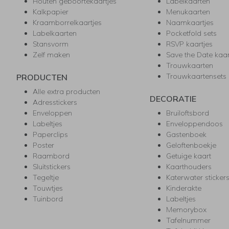
Houten geboortekaartjes
Labelkaarten
Kalkpapier
Menukaarten
Kraamborrelkaartjes
Naamkaartjes
Labelkaarten
Pocketfold sets
Stansvorm
RSVP kaartjes
Zelf maken
Save the Date kaa
Trouwkaarten
Trouwkaartensets
PRODUCTEN
Alle extra producten
DECORATIE
Adresstickers
Enveloppen
Bruiloftsbord
Labeltjes
Enveloppendoos
Paperclips
Gastenboek
Poster
Geloftenboekje
Raambord
Getuige kaart
Sluitstickers
Kaarthouders
Tegeltje
Katerwater sticker
Touwtjes
Kinderakte
Tuinbord
Labeltjes
Memorybox
Tafelnummer