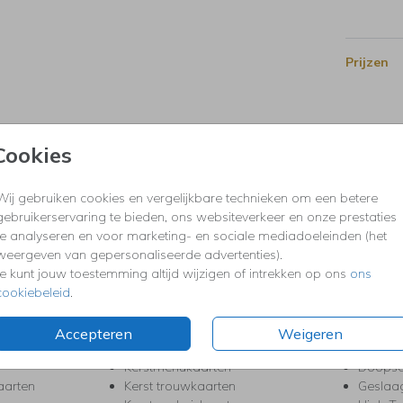
Prijzen
Cookies
Wij gebruiken cookies en vergelijkbare technieken om een betere
gebruikerservaring te bieden, ons websiteverkeer en onze prestaties
te analyseren en voor marketing- en sociale mediadoeleinden (het
weergeven van gepersonaliseerde advertenties).
Je kunt jouw toestemming altijd wijzigen of intrekken op ons
ons
KERST
FEEST
cookiebeleid
.
Kerstkaarten
Babys
s
Kerstborrel uitnodigingen
Bedank
Accepteren
Weigeren
ten
Kerstdiner uitnodigingen
Commu
Kerstmenukaarten
Doopse
aarten
Kerst trouwkaarten
Geslaa