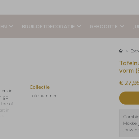
EN
BRUILOFTDECORATIE
GEBOORTE
JU
Ext
Tafeln
vorm 
€ 27,9
Collectie
mers in
Tafelnummers
en ga
 toe of
rt in
 de
Combine
Makkeli
Jouw be