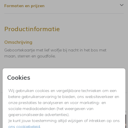
Formaten en prijzen
Productinformatie
Omschrijving
Geboortekaartje met lief wolfje bij nacht in het bos met
maan, sterren en goudfolie.
Collectie
Cookies
Kaarten met foliedruk. Maak online een kaart op met luxe
goudfolie, zilverfolie, rosegoudfolie of holografische folie.
Wij gebruiken cookies en vergelijkbare technieken om een
betere gebruikerservaring te bieden, ons websiteverkeer en
Nog meer in deze stijl voor jou
onze prestaties te analyseren en voor marketing- en
sociale mediadoeleinden (het weergeven van
SLUITSTICKER
POS
gepersonaliseerde advertenties).
Je kunt jouw toestemming altijd wijzigen of intrekken op ons
ons cookiebeleid
.