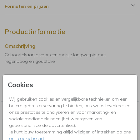
Formaten en prijzen
Productinformatie
Omschrijving
Geboortekaartje voor een meisje langwerpig met
regenboog en goudfolie.
Collectie
Cookies
Kaarten met foliedruk. Maak online een kaart op met luxe
goudfolie, zilverfolie, rosegoudfolie of holografische folie.
Wij gebruiken cookies en vergelijkbare technieken om een
betere gebruikerservaring te bieden, ons websiteverkeer en
Nog meer in deze stijl voor jou
onze prestaties te analyseren en voor marketing- en
sociale mediadoeleinden (het weergeven van
SLUITSTICKERS
gepersonaliseerde advertenties).
Je kunt jouw toestemming altijd wijzigen of intrekken op ons
ons cookiebeleid
.