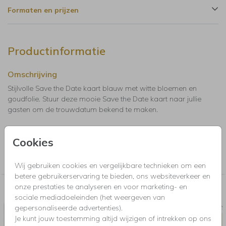
Formaten en prijzen
Productinformatie
Omschrijving
Stijlvolle Save the Date kaart blauw met witte bloemen en
goudfolie. Stuur deze mooie Save the Date kaart naar jullie
gasten om de trouwdatum bekend te maken.
Collectie
Cookies
Kaarten met foliedruk. Maak online een kaart op met luxe
goudfolie, zilverfolie, rosegoudfolie of holografische folie.
Wij gebruiken cookies en vergelijkbare technieken om een
betere gebruikerservaring te bieden, ons websiteverkeer en
onze prestaties te analyseren en voor marketing- en
Nog meer in deze stijl voor jou
sociale mediadoeleinden (het weergeven van
gepersonaliseerde advertenties).
TROUWKAART
SLUITS
Je kunt jouw toestemming altijd wijzigen of intrekken op ons