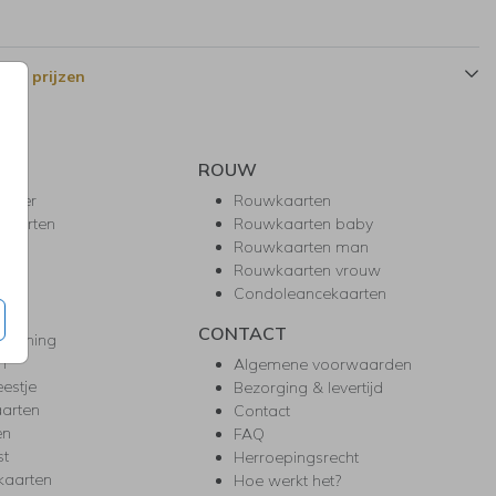
 en prijzen
ROUW
hower
Rouwkaarten
kaarten
Rouwkaarten baby
nie
Rouwkaarten man
l
Rouwkaarten vrouw
gd
Condoleancekaarten
ea
CONTACT
warming
m
Algemene voorwaarden
eestje
Bezorging & levertijd
arten
Contact
en
FAQ
st
Herroepingsrecht
kaarten
Hoe werkt het?