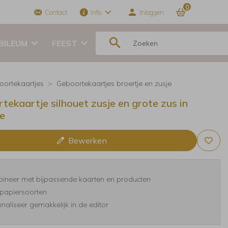
0
Contact
Info
Inloggen
BILEUM
FEEST
oortekaartjes
Geboortekaartjes broertje en zusje
tekaartje silhouet zusje en grote zus in
je
Bewerken
ineer met bijpassende kaarten en producten
papiersoorten
naliseer gemakkelijk in de editor