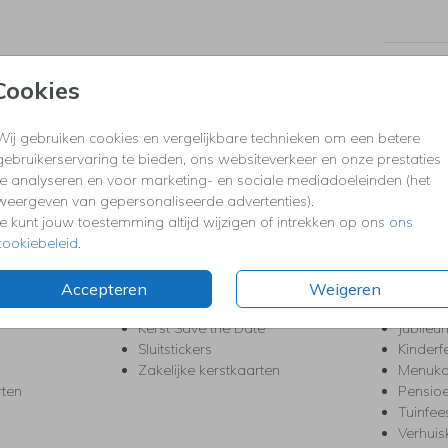
Formaten
Cookies
Wij gebruiken cookies en vergelijkbare technieken om een betere
KERST
FEEST
gebruikerservaring te bieden, ons websiteverkeer en onze prestaties
te analyseren en voor marketing- en sociale mediadoeleinden (het
Kerstkaarten
Babys
weergeven van gepersonaliseerde advertenties).
s
Kerstborrel uitnodigingen
Bedank
Je kunt jouw toestemming altijd wijzigen of intrekken op ons
ons
ten
Kerstdiner uitnodigingen
Commu
cookiebeleid
.
Kerstmenukaarten
Doopse
aarten
Kerst trouwkaarten
Geslaa
Kerst-verhuiskaarten
High T
Accepteren
Weigeren
Nieuwjaarskaarten
House
Kerst Save the Date
Jubileu
Sluitstickers
Kinderf
Zakelijke kerstkaarten
Menuka
rten
Pensio
Tuinfee
Verhuis