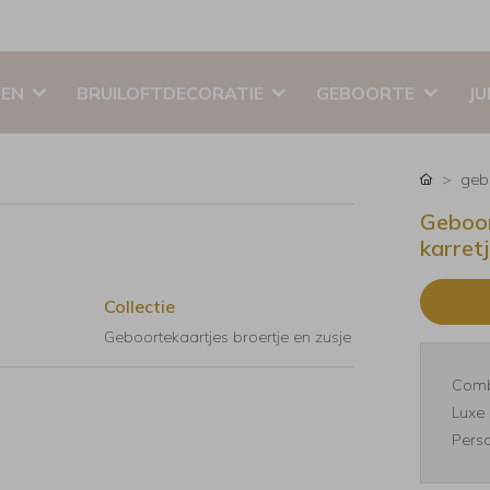
EN
BRUILOFTDECORATIE
GEBOORTE
JU
geb
Geboor
karret
Collectie
Geboortekaartjes broertje en zusje
Comb
Luxe 
Perso