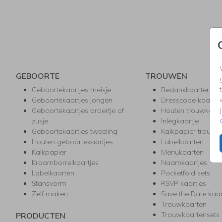
GEBOORTE
TROUWEN
Geboortekaartjes meisje
Bedankkaarten
Geboortekaartjes jongen
Dresscode kaartje
Geboortekaartjes broertje of
Houten trouwkaar
zusje
Inlegkaartje
Geboortekaartjes tweeling
Kalkpapier trouwk
Houten geboortekaartjes
Labelkaarten
Kalkpapier
Menukaarten
Kraamborrelkaartjes
Naamkaartjes
Labelkaarten
Pocketfold sets
Stansvorm
RSVP kaartjes
Zelf maken
Save the Date kaa
Trouwkaarten
Trouwkaartensets
PRODUCTEN