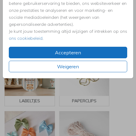
betere gebruikerservaring te bieden, ons websiteverkeer en
onze prestaties te analyseren en voor marketing- en
sociale mediadoeleinden (het weergeven van
gepersonaliseerde advertenties).
Je kunt jouw toestemming altijd wijzigen of intrekken op ons
RAAMSTICKERS
TEGELTJES
ons cookiebeleid
.
Accepteren
Weigeren
LABELTJES
PAPERCLIPS