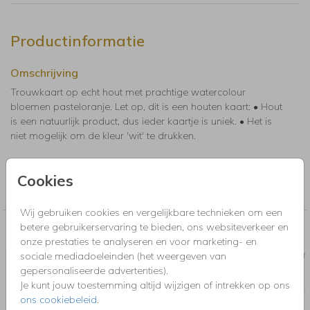
Productinformatie
Omschrijving
Trouwkaart op echt hout met prachtige watercolour
bloemen pasteloranje. Let op, dit is een houten kaart: • Hout
is een natuurlijk product, dus ieder kaartje is uniek. • Het is
niet mogelijk om de kleur 'wit' te drukken.
Collectie
Cookies
Echt hout - berkenhout
Wij gebruiken cookies en vergelijkbare technieken om een
betere gebruikerservaring te bieden, ons websiteverkeer en
Nog meer in deze stijl voor jou
onze prestaties te analyseren en voor marketing- en
sociale mediadoeleinden (het weergeven van
BEDANKKAART
SAVE T
gepersonaliseerde advertenties).
Je kunt jouw toestemming altijd wijzigen of intrekken op ons
ons cookiebeleid
.