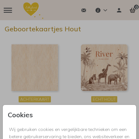
0
Geboortekaartjes Hout
ACHTERKAART
ECHT HOUT
Cookies
Wij gebruiken cookies en vergelijkbare technieken om een
GEBOORTE
betere gebruikerservaring te bieden, ons websiteverkeer en