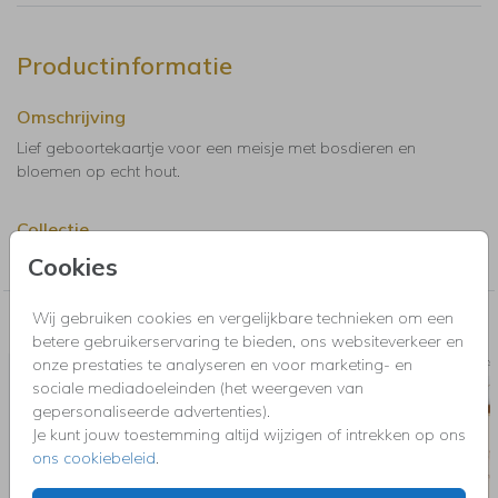
Productinformatie
Omschrijving
Lief geboortekaartje voor een meisje met bosdieren en
bloemen op echt hout.
Collectie
Geboortekaartjes Hout
Cookies
Wij gebruiken cookies en vergelijkbare technieken om een
Nog meer in deze stijl voor jou
betere gebruikerservaring te bieden, ons websiteverkeer en
onze prestaties te analyseren en voor marketing- en
CANVAS
sociale mediadoeleinden (het weergeven van
gepersonaliseerde advertenties).
Je kunt jouw toestemming altijd wijzigen of intrekken op ons
ons cookiebeleid
.