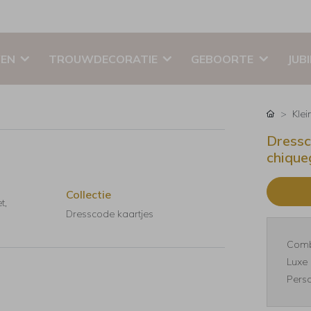
EN
TROUWDECORATIE
GEBOORTE
JUB
Klei
Dressc
chique
Collectie
t,
Dresscode kaartjes
Comb
Luxe 
Perso