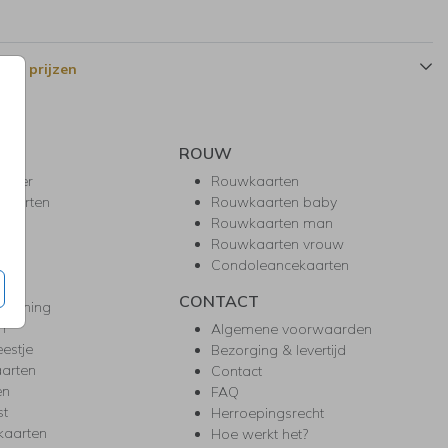
 en prijzen
ROUW
hower
Rouwkaarten
kaarten
Rouwkaarten baby
nie
Rouwkaarten man
l
Rouwkaarten vrouw
gd
Condoleancekaarten
ea
CONTACT
warming
m
Algemene voorwaarden
eestje
Bezorging & levertijd
arten
Contact
en
FAQ
st
Herroepingsrecht
kaarten
Hoe werkt het?