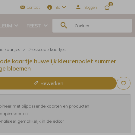
0
Contact
Info
Inloggen
ILEUM
FEEST
ne kaartjes
Dresscode kaartjes
ode kaartje huwelijk kleurenpalet summer
ge bloemen
Bewerken
ineer met bijpassende kaarten en producten
papiersoorten
naliseer gemakkelijk in de editor