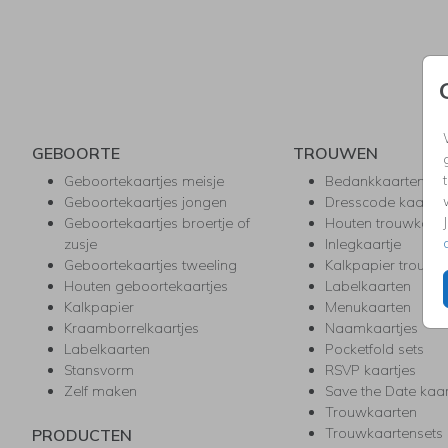
GEBOORTE
TROUWEN
Geboortekaartjes meisje
Bedankkaarten
Geboortekaartjes jongen
Dresscode kaartje
Geboortekaartjes broertje of
Houten trouwkaar
zusje
Inlegkaartje
Geboortekaartjes tweeling
Kalkpapier trouwk
Houten geboortekaartjes
Labelkaarten
Kalkpapier
Menukaarten
Kraamborrelkaartjes
Naamkaartjes
Labelkaarten
Pocketfold sets
Stansvorm
RSVP kaartjes
Zelf maken
Save the Date kaa
Trouwkaarten
Trouwkaartensets
PRODUCTEN