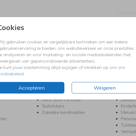
Formaten
Cookies
Wij gebruiken cookies en vergelijkbare technieken om een betere
KERST
FEEST
gebruikerservaring te bieden, ons websiteverkeer en onze prestaties
te analyseren en voor marketing- en sociale mediadoeleinden (het
Kerstkaarten
Babys
weergeven van gepersonaliseerde advertenties).
s
Kerstborrel uitnodigingen
Bedank
Je kunt jouw toestemming altijd wijzigen of intrekken op ons
ons
ten
Kerstdiner uitnodigingen
Commu
cookiebeleid
.
Kerstmenukaarten
Doopse
aarten
Kerst trouwkaarten
Geslaa
Kerst-verhuiskaarten
High T
Accepteren
Weigeren
Nieuwjaarskaarten
House
Kerst Save the Date
Jubileu
Sluitstickers
Kinderf
Zakelijke kerstkaarten
Menuka
rten
Pensio
Tuinfee
Verhuis