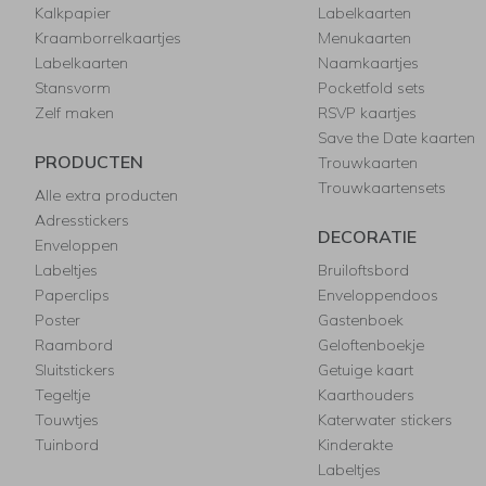
Kalkpapier
Labelkaarten
Kraamborrelkaartjes
Menukaarten
Labelkaarten
Naamkaartjes
Stansvorm
Pocketfold sets
Zelf maken
RSVP kaartjes
Save the Date kaarten
PRODUCTEN
Trouwkaarten
Trouwkaartensets
Alle extra producten
Adresstickers
DECORATIE
Enveloppen
Labeltjes
Bruiloftsbord
Paperclips
Enveloppendoos
Poster
Gastenboek
Raambord
Geloftenboekje
Sluitstickers
Getuige kaart
Tegeltje
Kaarthouders
Touwtjes
Katerwater stickers
Tuinbord
Kinderakte
Labeltjes