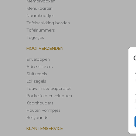
Memoryboxen
Menukaarten
Naamkaartjes
Tafelschikking borden
Tafelnummers
Tegeltjes
MOOI VERZENDEN
Enveloppen
Adresstickers
Sluitzegels
Lakzegels
Touw, lint & paperclips
Pocketfold enveloppen
Kaarthouders
Houten vormpjes
Bellybands
KLANTENSERVICE