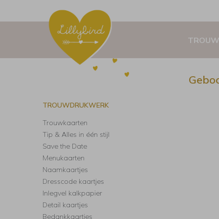
TROUW
Geboo
TROUWDRUKWERK
Trouwkaarten
Tip & Alles in één stijl
Save the Date
Menukaarten
Naamkaartjes
Dresscode kaartjes
Inlegvel kalkpapier
Detail kaartjes
Bedankkaartjes