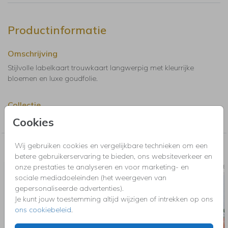
Productinformatie
Omschrijving
Stijlvolle labelkaart trouwkaart langwerpig met kleurrijke
bloemen en luxe goudfolie.
Collectie
Labelkaarten langwerpig
Cookies
Wij gebruiken cookies en vergelijkbare technieken om een
Nog meer in deze stijl voor jou
betere gebruikerservaring te bieden, ons websiteverkeer en
onze prestaties te analyseren en voor marketing- en
MENUKAART
THEAT
sociale mediadoeleinden (het weergeven van
gepersonaliseerde advertenties).
Je kunt jouw toestemming altijd wijzigen of intrekken op ons
ons cookiebeleid
.