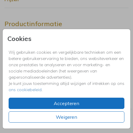
Productinformatie
Cookies
Omschrijving
Mooie poster voor op de kinderkamer voor jullie kleintje.
Hulp nodig met aanpassen? We helpen graag! De mooiste
Wij gebruiken cookies en vergelijkbare technieken om een
posters, super uniek: • Volledig bewerkbaar en te
betere gebruikerservaring te bieden, ons websiteverkeer en
personaliseren • Gedrukt op kwalitatief posterpapier. Kies
onze prestaties te analyseren en voor marketing- en
vooraf bij optie het formaat.
sociale mediadoeleinden (het weergeven van
Toon meer
gepersonaliseerde advertenties).
Je kunt jouw toestemming altijd wijzigen of intrekken op ons
ons cookiebeleid
.
Collectie
Blanco posters
Accepteren
Weigeren