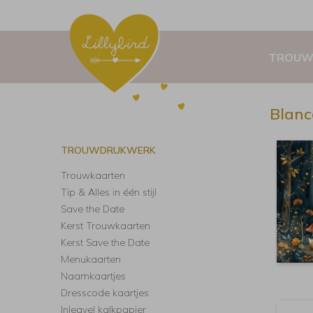
TROUW
Blanc
TROUWDRUKWERK
Trouwkaarten
Tip & Alles in één stijl
Save the Date
Kerst Trouwkaarten
Kerst Save the Date
Menukaarten
Naamkaartjes
Dresscode kaartjes
Inlegvel kalkpapier