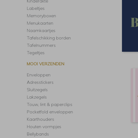
Kinderakte
Labeltjes
Memoryboxen
Menukaarten
Naamkaartjes
Tafelschikking borden
Tafelnummers
Tegeltjes
MOOI VERZENDEN
Enveloppen
Adresstickers
Sluitzegels
Lakzegels
Touw, lint & paperclips
Pocketfold enveloppen
Kaarthouders
Houten vormpjes
Bellybands