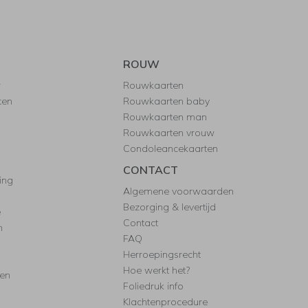
ROUW
r
Rouwkaarten
ten
Rouwkaarten baby
Rouwkaarten man
Rouwkaarten vrouw
Condoleancekaarten
CONTACT
ing
Algemene voorwaarden
Bezorging & levertijd
e
Contact
n
FAQ
Herroepingsrecht
Hoe werkt het?
ten
Foliedruk info
Klachtenprocedure