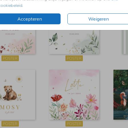
cookiebeleid
.
Accepteren
Weigeren
POSTER
POSTER
POSTER
POSTER