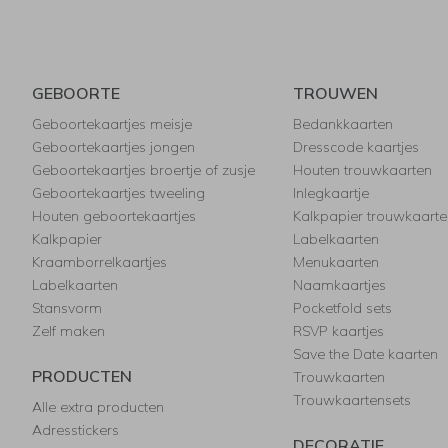
GEBOORTE
TROUWEN
Geboortekaartjes meisje
Bedankkaarten
Geboortekaartjes jongen
Dresscode kaartjes
Geboortekaartjes broertje of zusje
Houten trouwkaarten
Geboortekaartjes tweeling
Inlegkaartje
Houten geboortekaartjes
Kalkpapier trouwkaarte
Kalkpapier
Labelkaarten
Kraamborrelkaartjes
Menukaarten
Labelkaarten
Naamkaartjes
Stansvorm
Pocketfold sets
Zelf maken
RSVP kaartjes
Save the Date kaarten
PRODUCTEN
Trouwkaarten
Trouwkaartensets
Alle extra producten
Adresstickers
DECORATIE