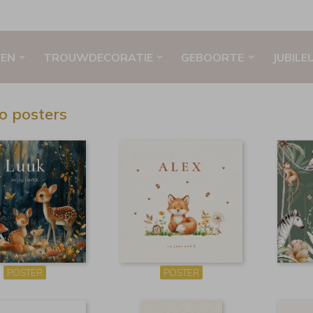
EN
TROUWDECORATIE
GEBOORTE
JUBILE
o posters
POSTER
POSTER