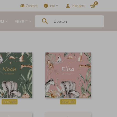
0
Contact
Info
Inloggen
UM
FEEST
POSTER
POSTER