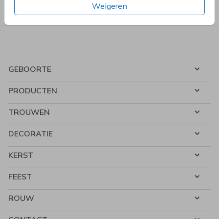
Weigeren
Welkomstborden
GEBOORTE
PRODUCTEN
TROUWEN
DECORATIE
KERST
FEEST
ROUW