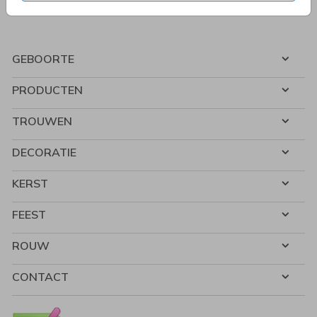
GEBOORTE
PRODUCTEN
TROUWEN
DECORATIE
KERST
FEEST
ROUW
CONTACT